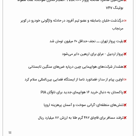
سی‌امین سالگرد سانحه پرواز TWA 800؛ انفجار مخزن سوخت، علت سقوط
بوئینگ 747
درگذشت خلبان باسابقه و عضو تیم آفرود در حادثه واژگونی خودرو در کویر
مرنجاب
بلیت پرواز تهران ــ نجف حداقل ۲۰ میلیون تومان شد
پرواز اردبیل - عراق برای اربعین دایر می‌شود
هشدار شرکت‌های هواپیمایی چین درباره ضررهای سنگین تابستانی
اولین پیام از مدار؛ فضانورد ناسا از ایستگاه فضایی بین‌المللی سلام کرد
پاکستان به دنبال خرید ۱۶ هواپیمای جدید برای ناوگان PIA
تنش‌های منطقه‌ای؛ گرانی سوخت و آسمان پرهزینه اروپا
ترفند مسافر برای قاچاق ۴۸۲ گرم طلا به ارزش ۸۲ میلیارد ریال
افزایش سطح تهدید برای ایرلاین‌های فعال در خاورمیانه