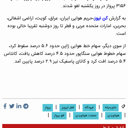
۳۱۵۶ پرواز در روز یکشنبه لغو شدند.
به گزارش
کن نیوز
،حریم هوایی ایران، عراق، کویت، اراضی اشغالی،
بحرین، امارات متحده عربی و قطر تا روز دوشنبه تقریبا خالی بوده
است.
از سوی دیگر، سهام خط هوایی ژاپن حدود ۵.۶ درصد سقوط کرد،
سهام خطوط هوایی سنگاپور حدود ۴.۵ درصد کاهش یافت، کانتاس
۵.۴ درصد افت کرد و کاتای پاسفیک نیز ۲.۹ درصد پایین آمد.
|
|
|
خاورمیانه
فرودگاه
قطر ایرویز
پرواز
|
|
|
|
هوانوردی
صنعت هوانوردی
لغو پرواز