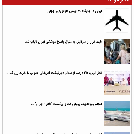
اخبار مرتبط
ایران در جایگاه ۹۹ ایمنی هوانوردی جهان
بلیط فرار از اسرائیل به دنبال پاسخ موشکی ایران نایاب شد
قطر ایرویز ۲۵ درصد از سهام «ایرلینک» آفریقای جنوبی را خریداری ک…
انجام روزانه یک پرواز رفت‌ و برگشت "قطر - ایران"…