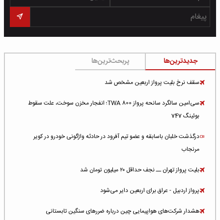
جدیدترین‌ها
پربحث‌ترین‌ها
سقف نرخ بلیت پرواز اربعین مشخص شد
سی‌امین سالگرد سانحه پرواز TWA 800؛ انفجار مخزن سوخت، علت سقوط
بوئینگ 747
درگذشت خلبان باسابقه و عضو تیم آفرود در حادثه واژگونی خودرو در کویر
مرنجاب
بلیت پرواز تهران ــ نجف حداقل ۲۰ میلیون تومان شد
پرواز اردبیل - عراق برای اربعین دایر می‌شود
هشدار شرکت‌های هواپیمایی چین درباره ضررهای سنگین تابستانی