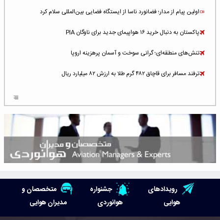
اولین پیام از مدار؛ فضانورد ناسا از ایستگاه فضایی بین‌المللی سلام کرد
پاکستان به دنبال خرید ۱۶ هواپیمای جدید برای ناوگان PIA
تنش‌های منطقه‌ای؛ گرانی سوخت و آسمان پرهزینه اروپا
ترفند مسافر برای قاچاق ۴۸۲ گرم طلا به ارزش ۸۲ میلیارد ریال
افزایش سطح تهدید برای ایرلاین‌های فعال در خاورمیانه
شلوغ‌ترین فرودگاه‌های اروپا در ۲۰۲۵: لندن، استانبول و پاریس
پخش زنده پرواز سیزدهم موشک استارشیپ اسپیس‌ایکس [جمعه ساعت ۰۱:۴۵]
افزایش ۶ میلیارد دلاری هزینه‌ سوخت یونایتد ایرلاینز
هوش مصنوعی وارد تعمیر و بازرسی موتورهای هواپیما شد
رویدادهای
جشنواره
متخصصان و
حمله هوایی به تأسیسات فرودگاه سمنان
هوایی
هوانوردی
مدیران هوایی
استخدام در صنعت هوانوردی کانادا با آموزش رایگان و حقوق ۱۲۷ هزار دلاری