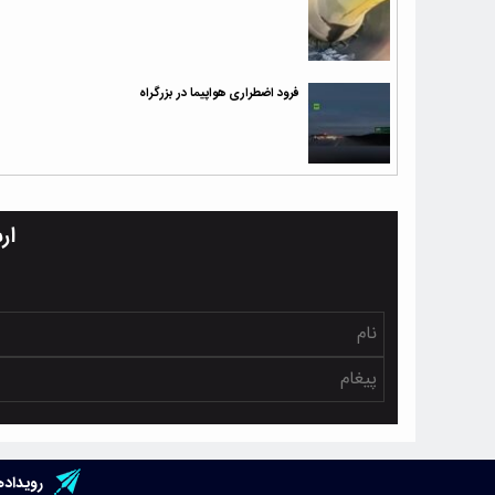
فرود اضطراری هواپیما در بزرگراه
ار
رویداده