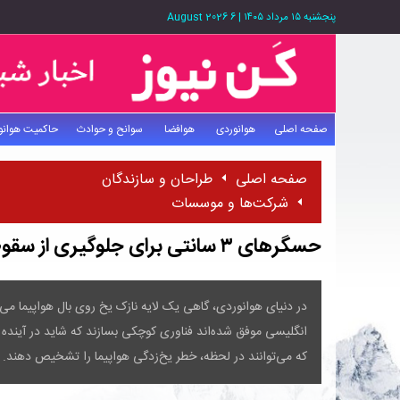
پنجشنبه ۱۵ مرداد ۱۴۰۵
|
6 August 2026
صفحه اصلی
هوانوردی
هوافضا
سوانح و حوادث
حاکمیت هوانو
صفحه اصلی
طراحان و سازندگان
شرکت‌ها و موسسات
حسگرهای ۳ سانتی برای جلوگیری از سقوط هواپیما
در دنیای هوانوردی، گاهی یک لایه نازک یخ روی بال هواپیما می‌ت
انگلیسی موفق شده‌اند فناوری کوچکی بسازند که شاید در آینده
که می‌توانند در لحظه، خطر یخ‌زدگی هواپیما را تشخیص دهند.