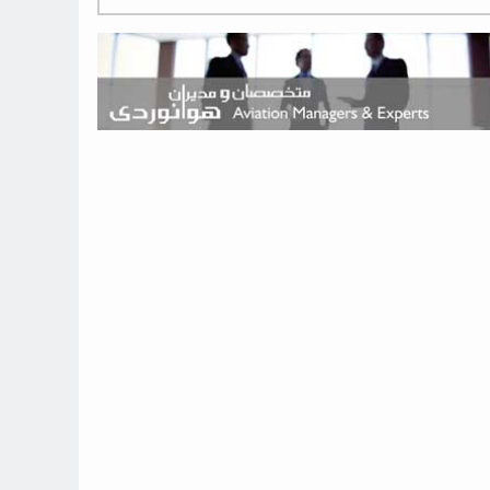
هوش مصنوعی وارد تعمیر و بازرسی موتورهای هواپیما شد
حمله هوایی به تأسیسات فرودگاه سمنان
استخدام در صنعت هوانوردی کانادا با آموزش رایگان و حقوق ۱۲۷ هزار
دلاری
اعزام سه مهمان جدید به ایستگاه فضایی بین‌المللی
نوید می‌دهم که ایرلاین‌های خارجی به کشور برمی‌گردند
چند هواپیما در ایرلاین‌های ایران فعال هستند؟
نوید می‌دهم که ایرلاین‌های خارجی به کشور برمی‌گردند
از بارگیری چمدان‌ها تا کابین خلبان؛ رؤیایی که با یک باور اشتباه متوقف
نشد
بازار پرواز‌های اربعین ۱۴۰۵ با سال‌های گذشته متفاوت خواهد بود
جنگنده نسل ششم اف-47 بوئینگ متفاوت با تمام پیش بینی ها