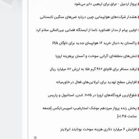
پرواز اردبیل - عراق برای اربعین دایر می‌شود
هشدار شرکت‌های هواپیمایی چین درباره ضررهای سنگین تابستانی
اولین پیام از مدار؛ فضانورد ناسا از ایستگاه فضایی بین‌المللی سلام کرد
پاکستان به دنبال خرید ۱۶ هواپیمای جدید برای ناوگان PIA
تنش‌های منطقه‌ای؛ گرانی سوخت و آسمان پرهزینه اروپا
ترفند مسافر برای قاچاق ۴۸۲ گرم طلا به ارزش ۸۲ میلیارد ریال
افزایش سطح تهدید برای ایرلاین‌های فعال در خاورمیانه
شلوغ‌ترین فرودگاه‌های اروپا در ۲۰۲۵: لندن، استانبول و پاریس
پخش زنده پرواز سیزدهم موشک استارشیپ اسپیس‌ایکس [جمعه
ساعت ۰۱:۴۵]
افزایش ۶ میلیارد دلاری هزینه‌ سوخت یونایتد ایرلاینز