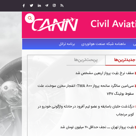
ی
ماهنامه شبکه صنعت هوانوردی
برنامه تراتل
جدیدترین‌ها
پربحث‌ترین‌ها
سقف نرخ بلیت پرواز اربعین مشخص شد
سی‌امین سالگرد سانحه پرواز TWA 800؛ انفجار مخزن سوخت، علت
سقوط بوئینگ 747
درگذشت خلبان باسابقه و عضو تیم آفرود در حادثه واژگونی خودرو در
کویر مرنجاب
بلیت پرواز تهران ــ نجف حداقل ۲۰ میلیون تومان شد