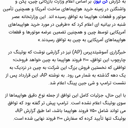
به گزارش
کن نیوز
، بر اساس اعلام وزارت بازرگانی چین، پکن و
واشنگتن در زمینه خرید هواپیماهای ساخت آمریکا و همچنین تأمین
موتور و قطعات هواپیما به توافق رسیده اند. این وزارتخانه عصر
شنبه در بیانیه ای اعلام کرد که «طرفین در مورد خرید هواپیماهای
آمریکایی توسط چین و همچنین تضمین عرضه موتورها و قطعات
هواپیماهای آمریکایی به چین به توافق رسیدند.»
خبرگزاری آسوشیتدپرس (AP) نیز در گزارشی نوشت که بوئینگ در
چارچوب این توافق، ۲۰۰ فروند هواپیما به چین خواهد فروخت؛
توافقی که نخستین فروش بزرگ این شرکت به چین در نزدیک به
یک دهه گذشته به شمار می رود. به نوشته AP، این قرارداد پس از
نشست ترامپ و شی جین پینگ اعلام شد.
با این حال، جزئیات کامل این توافق از جمله نوع دقیق هواپیماها از
سوی بوئینگ اعلام نشده است. ترامپ پیش تر گفته بود که توافق
می تواند شامل ۷۵۰ فروند هواپیما باشد، اما طبق گزارش AP،
بوئینگ تنها تأیید کرده که سفارش ۲۰۰ فروند نهایی شده است.