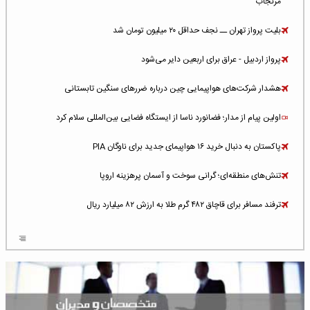
مرنجاب
بلیت پرواز تهران ــ نجف حداقل ۲۰ میلیون تومان شد
پرواز اردبیل - عراق برای اربعین دایر می‌شود
هشدار شرکت‌های هواپیمایی چین درباره ضررهای سنگین تابستانی
اولین پیام از مدار؛ فضانورد ناسا از ایستگاه فضایی بین‌المللی سلام کرد
پاکستان به دنبال خرید ۱۶ هواپیمای جدید برای ناوگان PIA
تنش‌های منطقه‌ای؛ گرانی سوخت و آسمان پرهزینه اروپا
ترفند مسافر برای قاچاق ۴۸۲ گرم طلا به ارزش ۸۲ میلیارد ریال
افزایش سطح تهدید برای ایرلاین‌های فعال در خاورمیانه
شلوغ‌ترین فرودگاه‌های اروپا در ۲۰۲۵: لندن، استانبول و پاریس
پخش زنده پرواز سیزدهم موشک استارشیپ اسپیس‌ایکس [جمعه ساعت ۰۱:۴۵]