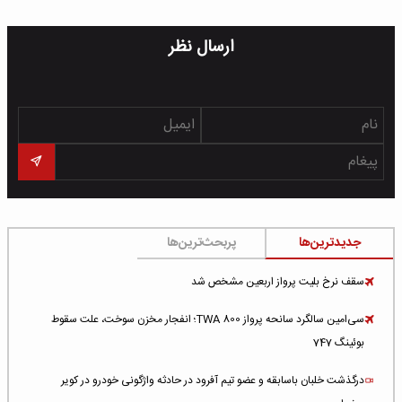
ارسال نظر
جدیدترین‌ها
پربحث‌ترین‌ها
سقف نرخ بلیت پرواز اربعین مشخص شد
سی‌امین سالگرد سانحه پرواز TWA 800؛ انفجار مخزن سوخت، علت سقوط
بوئینگ 747
درگذشت خلبان باسابقه و عضو تیم آفرود در حادثه واژگونی خودرو در کویر