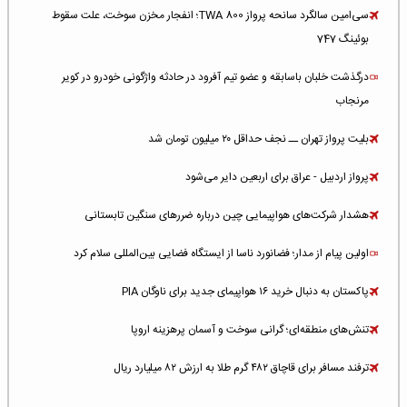
سی‌امین سالگرد سانحه پرواز TWA 800؛ انفجار مخزن سوخت، علت سقوط
بوئینگ 747
درگذشت خلبان باسابقه و عضو تیم آفرود در حادثه واژگونی خودرو در کویر
مرنجاب
بلیت پرواز تهران ــ نجف حداقل ۲۰ میلیون تومان شد
پرواز اردبیل - عراق برای اربعین دایر می‌شود
هشدار شرکت‌های هواپیمایی چین درباره ضررهای سنگین تابستانی
اولین پیام از مدار؛ فضانورد ناسا از ایستگاه فضایی بین‌المللی سلام کرد
پاکستان به دنبال خرید ۱۶ هواپیمای جدید برای ناوگان PIA
تنش‌های منطقه‌ای؛ گرانی سوخت و آسمان پرهزینه اروپا
ترفند مسافر برای قاچاق ۴۸۲ گرم طلا به ارزش ۸۲ میلیارد ریال
افزایش سطح تهدید برای ایرلاین‌های فعال در خاورمیانه