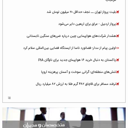
بلیت پرواز تهران ــ نجف حداقل ۲۰ میلیون تومان شد
پرواز اردبیل - عراق برای اربعین دایر می‌شود
هشدار شرکت‌های هواپیمایی چین درباره ضررهای سنگین تابستانی
اولین پیام از مدار؛ فضانورد ناسا از ایستگاه فضایی بین‌المللی سلام کرد
پاکستان به دنبال خرید ۱۶ هواپیمای جدید برای ناوگان PIA
تنش‌های منطقه‌ای؛ گرانی سوخت و آسمان پرهزینه اروپا
ترفند مسافر برای قاچاق ۴۸۲ گرم طلا به ارزش ۸۲ میلیارد ریال
افزایش سطح تهدید برای ایرلاین‌های فعال در خاورمیانه
شلوغ‌ترین فرودگاه‌های اروپا در ۲۰۲۵: لندن، استانبول و پاریس
پخش زنده پرواز سیزدهم موشک استارشیپ اسپیس‌ایکس [جمعه ساعت ۰۱:۴۵]