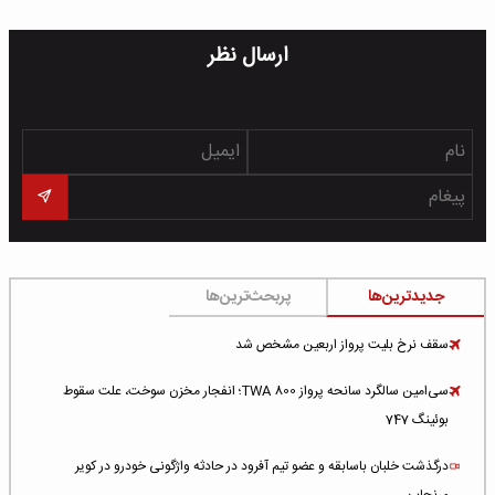
ارسال نظر
جدیدترین‌ها
پربحث‌ترین‌ها
سقف نرخ بلیت پرواز اربعین مشخص شد
سی‌امین سالگرد سانحه پرواز TWA 800؛ انفجار مخزن سوخت، علت سقوط
بوئینگ 747
درگذشت خلبان باسابقه و عضو تیم آفرود در حادثه واژگونی خودرو در کویر
مرنجاب