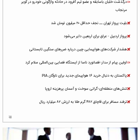
درگذشت خلبان باسابقه و عضو تیم آفرود در حادثه واژگونی خودرو در کویر
مرنجاب
بلیت پرواز تهران ــ نجف حداقل ۲۰ میلیون تومان شد
پرواز اردبیل - عراق برای اربعین دایر می‌شود
هشدار شرکت‌های هواپیمایی چین درباره ضررهای سنگین تابستانی
اولین پیام از مدار؛ فضانورد ناسا از ایستگاه فضایی بین‌المللی سلام کرد
پاکستان به دنبال خرید ۱۶ هواپیمای جدید برای ناوگان PIA
تنش‌های منطقه‌ای؛ گرانی سوخت و آسمان پرهزینه اروپا
ترفند مسافر برای قاچاق ۴۸۲ گرم طلا به ارزش ۸۲ میلیارد ریال
افزایش سطح تهدید برای ایرلاین‌های فعال در خاورمیانه
شلوغ‌ترین فرودگاه‌های اروپا در ۲۰۲۵: لندن، استانبول و پاریس