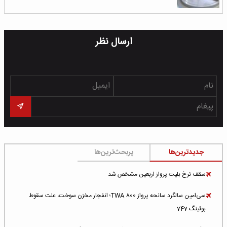
ارسال نظر
جدیدترین‌ها
پربحث‌ترین‌ها
سقف نرخ بلیت پرواز اربعین مشخص شد
سی‌امین سالگرد سانحه پرواز TWA 800؛ انفجار مخزن سوخت، علت سقوط
بوئینگ 747