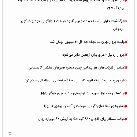
سی‌امین سالگرد سانحه پرواز TWA 800؛ انفجار مخزن سوخت، علت سقوط
بوئینگ 747
درگذشت خلبان باسابقه و عضو تیم آفرود در حادثه واژگونی خودرو در کویر
مرنجاب
بلیت پرواز تهران ــ نجف حداقل ۲۰ میلیون تومان شد
پرواز اردبیل - عراق برای اربعین دایر می‌شود
هشدار شرکت‌های هواپیمایی چین درباره ضررهای سنگین تابستانی
اولین پیام از مدار؛ فضانورد ناسا از ایستگاه فضایی بین‌المللی سلام کرد
پاکستان به دنبال خرید ۱۶ هواپیمای جدید برای ناوگان PIA
تنش‌های منطقه‌ای؛ گرانی سوخت و آسمان پرهزینه اروپا
ترفند مسافر برای قاچاق ۴۸۲ گرم طلا به ارزش ۸۲ میلیارد ریال
افزایش سطح تهدید برای ایرلاین‌های فعال در خاورمیانه