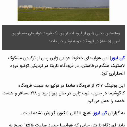
رسانه‌های محلی ژاپن از فرود اضطراری یک فروند هواپیمای مسافربری
امروز (جمعه) در فرودگاه حومه توکیو خبر دادند.
کن نیوز
| این هواپیمای خطوط هوایی ژاپن پس از ترکیدن مشکوک
لاستیک هنگام برخاستن، در فرودگاه ناریتا در نزدیکی توکیو فرود
اضطراری کرد.
این بوئینگ ۷۶۷ از فرودگاه هاندا در توکیو به سمت فرودگاه
کاگوشیما در جنوب غرب ژاپن در حال پرواز بود و ۲۱۸ مسافر و هشت
خدمه را حمل می‌کرد.
به گزارش
کن نیوز
، هیچ تلفاتی تاکنون گزارش نشده است.
باند فرودگاه ناریتا، جایی که هواپیما حدود ساعت ۱۱:۵۵ صبح به