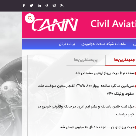
ی
ماهنامه شبکه صنعت هوانوردی
برنامه تراتل
جدیدترین‌ها
پربحث‌ترین‌ها
سقف نرخ بلیت پرواز اربعین مشخص شد
سی‌امین سالگرد سانحه پرواز TWA 800؛ انفجار مخزن سوخت، علت
سقوط بوئینگ 747
درگذشت خلبان باسابقه و عضو تیم آفرود در حادثه واژگونی خودرو در
کویر مرنجاب
بلیت پرواز تهران ــ نجف حداقل ۲۰ میلیون تومان شد