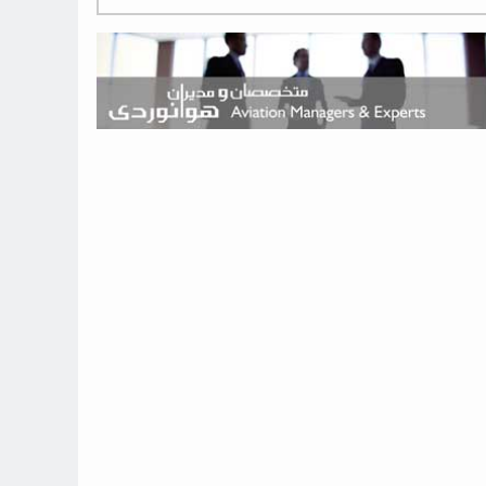
هوش مصنوعی وارد تعمیر و بازرسی موتورهای هواپیما شد
حمله هوایی به تأسیسات فرودگاه سمنان
استخدام در صنعت هوانوردی کانادا با آموزش رایگان و حقوق ۱۲۷ هزار
دلاری
اعزام سه مهمان جدید به ایستگاه فضایی بین‌المللی
نوید می‌دهم که ایرلاین‌های خارجی به کشور برمی‌گردند
چند هواپیما در ایرلاین‌های ایران فعال هستند؟
نوید می‌دهم که ایرلاین‌های خارجی به کشور برمی‌گردند
از بارگیری چمدان‌ها تا کابین خلبان؛ رؤیایی که با یک باور اشتباه متوقف
نشد
بازار پرواز‌های اربعین ۱۴۰۵ با سال‌های گذشته متفاوت خواهد بود
جنگنده نسل ششم اف-47 بوئینگ متفاوت با تمام پیش بینی ها