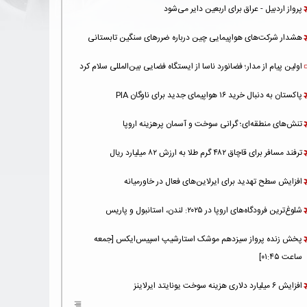
پرواز اردبیل - عراق برای اربعین دایر می‌شود
هشدار شرکت‌های هواپیمایی چین درباره ضررهای سنگین تابستانی
اولین پیام از مدار؛ فضانورد ناسا از ایستگاه فضایی بین‌المللی سلام کرد
پاکستان به دنبال خرید ۱۶ هواپیمای جدید برای ناوگان PIA
تنش‌های منطقه‌ای؛ گرانی سوخت و آسمان پرهزینه اروپا
ترفند مسافر برای قاچاق ۴۸۲ گرم طلا به ارزش ۸۲ میلیارد ریال
افزایش سطح تهدید برای ایرلاین‌های فعال در خاورمیانه
شلوغ‌ترین فرودگاه‌های اروپا در ۲۰۲۵: لندن، استانبول و پاریس
پخش زنده پرواز سیزدهم موشک استارشیپ اسپیس‌ایکس [جمعه
ساعت ۰۱:۴۵]
افزایش ۶ میلیارد دلاری هزینه‌ سوخت یونایتد ایرلاینز