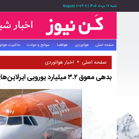
شنبه ۱۷ مرداد ۱۴۰۵
|
8 August 2026
صفحه اصلی
هوانوردی
هوافضا
سوانح و حوادث
حاکمیت هوانو
صفحه اصلی
اخبار هوانوردی
بدهی معوق ۳.۲ میلیارد یورویی ایرلاین‌های اروپا به مسافران