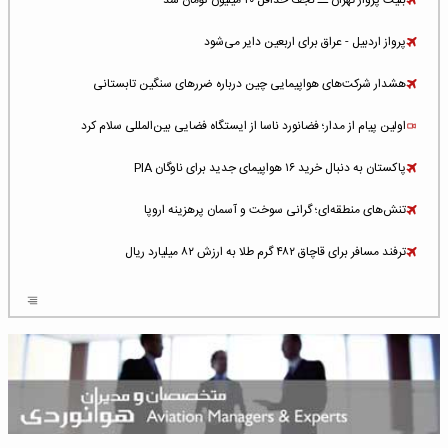
بلیت پرواز تهران ــ نجف حداقل ۲۰ میلیون تومان شد
پرواز اردبیل - عراق برای اربعین دایر می‌شود
هشدار شرکت‌های هواپیمایی چین درباره ضررهای سنگین تابستانی
اولین پیام از مدار؛ فضانورد ناسا از ایستگاه فضایی بین‌المللی سلام کرد
پاکستان به دنبال خرید ۱۶ هواپیمای جدید برای ناوگان PIA
تنش‌های منطقه‌ای؛ گرانی سوخت و آسمان پرهزینه اروپا
ترفند مسافر برای قاچاق ۴۸۲ گرم طلا به ارزش ۸۲ میلیارد ریال
افزایش سطح تهدید برای ایرلاین‌های فعال در خاورمیانه
شلوغ‌ترین فرودگاه‌های اروپا در ۲۰۲۵: لندن، استانبول و پاریس
پخش زنده پرواز سیزدهم موشک استارشیپ اسپیس‌ایکس [جمعه ساعت ۰۱:۴۵]
افزایش ۶ میلیارد دلاری هزینه‌ سوخت یونایتد ایرلاینز