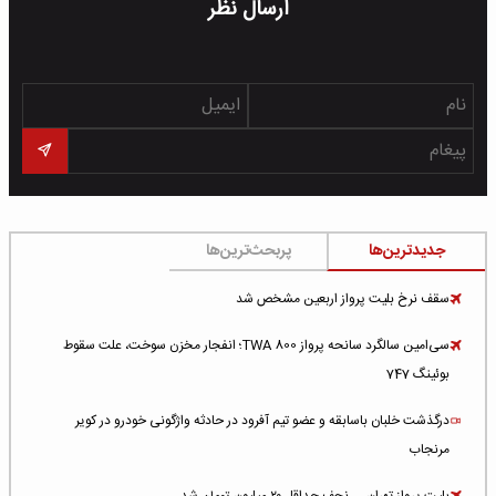
ارسال نظر
جدیدترین‌ها
پربحث‌ترین‌ها
سقف نرخ بلیت پرواز اربعین مشخص شد
سی‌امین سالگرد سانحه پرواز TWA 800؛ انفجار مخزن سوخت، علت سقوط
بوئینگ 747
درگذشت خلبان باسابقه و عضو تیم آفرود در حادثه واژگونی خودرو در کویر
مرنجاب