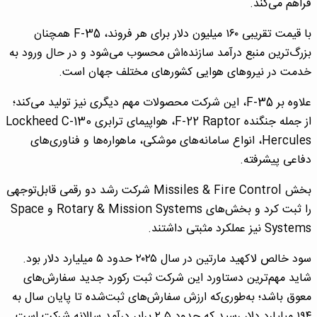
فراهم می‌کند.
با قیمت تقریبی ۱۶۰ میلیون دلار برای هر فروند، F-35 همچنان
بزرگ‌ترین منبع درآمد سازنده‌اش محسوب می‌شود و در حال ورود به
خدمت در نیروهای هوایی کشورهای مختلف جهان است.
علاوه بر F-35، این شرکت محصولات مهم دیگری نیز تولید می‌کند؛
از جمله جنگنده F-22 Raptor، هواپیمای ترابری Lockheed C-130
Hercules، انواع سامانه‌های موشکی، ماهواره‌ها و فناوری‌های
دفاعی پیشرفته.
بخش Missiles & Fire Control شرکت رشد دو رقمی قابل‌توجهی
را ثبت کرد و بخش‌های Rotary & Mission Systems و Space
Systems نیز عملکرد مثبتی داشتند.
سود خالص لاکهید مارتین در سال ۲۰۲۵ حدود ۵ میلیارد دلار بود.
شاید مهم‌ترین دستاورد این شرکت ثبت رکورد جدید سفارش‌های
معوق باشد؛ به‌طوری‌که ارزش سفارش‌های ثبت‌شده تا پایان سال به
۱۹۴ میلیارد دلار رسید که حدود ۲.۵ برابر درآمد سالانه شرکت است.