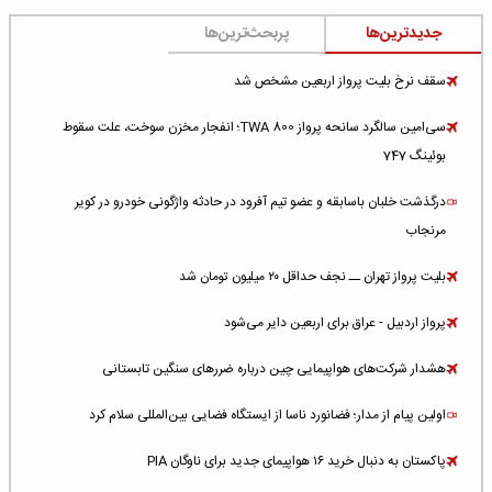
جدیدترین‌ها
پربحث‌ترین‌ها
سقف نرخ بلیت پرواز اربعین مشخص شد
سی‌امین سالگرد سانحه پرواز TWA 800؛ انفجار مخزن سوخت، علت سقوط
بوئینگ 747
درگذشت خلبان باسابقه و عضو تیم آفرود در حادثه واژگونی خودرو در کویر
مرنجاب
بلیت پرواز تهران ــ نجف حداقل ۲۰ میلیون تومان شد
پرواز اردبیل - عراق برای اربعین دایر می‌شود
هشدار شرکت‌های هواپیمایی چین درباره ضررهای سنگین تابستانی
اولین پیام از مدار؛ فضانورد ناسا از ایستگاه فضایی بین‌المللی سلام کرد
پاکستان به دنبال خرید ۱۶ هواپیمای جدید برای ناوگان PIA