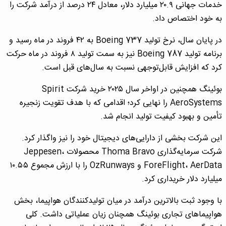
خدمات جهانی ۲۰.۹ میلیارد دلار، معادل ۲۴ درصد از درآمد شرکت را
به خود اختصاص داد.
در پایان سال، نرخ تولید Boeing 737 به ۴۲ فروند در ماه رسید و
برنامه تولید Boeing 787 نیز به سمت تولید ۸ فروند در ماه حرکت
کرد که افزایش قابل‌توجهی نسبت به سال‌های قبل است.
بوئینگ همچنین در اواخر سال ۲۰۲۵ خرید شرکت Spirit
AeroSystems را نهایی کرد؛ اقدامی که با هدف تقویت زنجیره
تأمین و بهبود کیفیت تولید انجام شد.
این شرکت بخشی از دارایی‌های دیجیتال خود را نیز واگذار کرد.
شرکت سرمایه‌گذاری Thoma Bravo محصولات Jeppesen،
ForeFlight، AerData و OzRunways را با ارزش مجموع ۱۰.۵۵
میلیارد دلار خریداری کرد.
با وجود ثبت بالاترین درآمد در میان تولیدکنندگان هواپیما، بخش
هواپیماهای تجاری بوئینگ همچنان زیان عملیاتی داشت. کلی