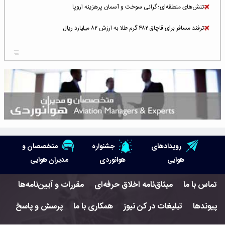
تنش‌های منطقه‌ای؛ گرانی سوخت و آسمان پرهزینه اروپا
ترفند مسافر برای قاچاق ۴۸۲ گرم طلا به ارزش ۸۲ میلیارد ریال
افزایش سطح تهدید برای ایرلاین‌های فعال در خاورمیانه
شلوغ‌ترین فرودگاه‌های اروپا در ۲۰۲۵: لندن، استانبول و پاریس
پخش زنده پرواز سیزدهم موشک استارشیپ اسپیس‌ایکس [جمعه ساعت ۰۱:۴۵]
افزایش ۶ میلیارد دلاری هزینه‌ سوخت یونایتد ایرلاینز
هوش مصنوعی وارد تعمیر و بازرسی موتورهای هواپیما شد
رویدادهای
جشنواره
متخصصان و
حمله هوایی به تأسیسات فرودگاه سمنان
هوایی
هوانوردی
مدیران هوایی
استخدام در صنعت هوانوردی کانادا با آموزش رایگان و حقوق ۱۲۷ هزار دلاری
تماس با ما
میثاق‌نامه اخلاق حرفه‌ای
مقررات و آیین‌نامه‌ها
اعزام سه مهمان جدید به ایستگاه فضایی بین‌المللی
پیوندها
تبلیغات در کن نیوز
همکاری با ما
پرسش و پاسخ
نوید می‌دهم که ایرلاین‌های خارجی به کشور برمی‌گردند