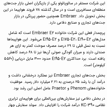
این شرکت مستقر در سائوپائولو یکی از بازیگران اصلی بازار جت‌های
منطقه‌ای مسافربری است و در سال گذشته ۷۸ فروند هواپیما در این
بخش تحویل داد. Embraer همچنین حضور پررنگی در بازار
جت‌های تجاری و صنایع دفاعی دارد.
پرچمدار فعلی این شرکت خانواده Embraer E2 است که شامل
مدل‌های E175-E2، E190-E2 و E195-E2 می‌شود. این هواپیماها
نسبت به نسل قبلی تا ۲۹ درصد مصرف سوخت کمتر به ازای هر
صندلی دارند و میزان آلودگی صوتی آن‌ها نیز تا ۶۸ درصد کاهش
یافته است. برد حداکثری E195-E2 حدود ۳۰۰۰ مایل دریایی (۵۵۶۰
کیلومتر) است.
بخش جت‌های تجاری Embraer نیز عملکرد درخشانی داشت و
درآمد آن با رشد ۲۵ درصدی به ۲.۲۱ میلیارد دلار رسید. موفقیت
خانواده‌های Phenom و Praetor عامل اصلی این رشد بود.
در بخش دفاعی نیز سفارش‌های بین‌المللی برای هواپیمای ترابری
نظامی KC-390 درآمد شرکت را افزایش داد. سوئد سفارش چهار