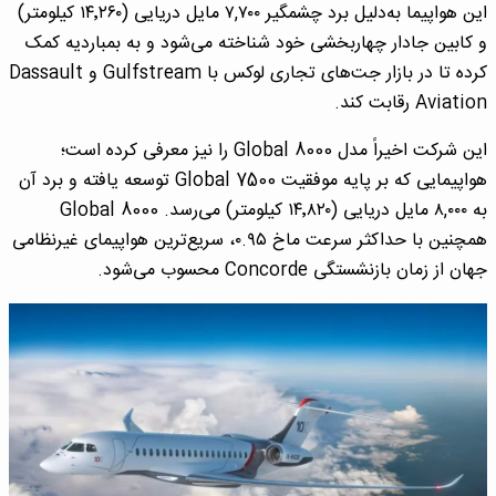
این هواپیما به‌دلیل برد چشمگیر ۷,۷۰۰ مایل دریایی (۱۴٬۲۶۰ کیلومتر)
و کابین جادار چهاربخشی خود شناخته می‌شود و به بمباردیه کمک
کرده تا در بازار جت‌های تجاری لوکس با Gulfstream و Dassault
Aviation رقابت کند.
این شرکت اخیراً مدل Global 8000 را نیز معرفی کرده است؛
هواپیمایی که بر پایه موفقیت Global 7500 توسعه یافته و برد آن
به ۸,۰۰۰ مایل دریایی (۱۴٬۸۲۰ کیلومتر) می‌رسد. Global 8000
همچنین با حداکثر سرعت ماخ ۰.۹۵، سریع‌ترین هواپیمای غیرنظامی
جهان از زمان بازنشستگی Concorde محسوب می‌شود.