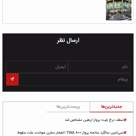
ارسال نظر
جدیدترین‌ها
پربحث‌ترین‌ها
سقف نرخ بلیت پرواز اربعین مشخص شد
سی‌امین سالگرد سانحه پرواز TWA 800؛ انفجار مخزن سوخت، علت سقوط