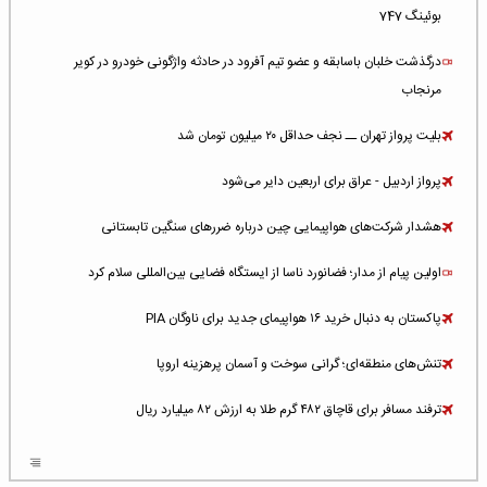
بوئینگ 747
درگذشت خلبان باسابقه و عضو تیم آفرود در حادثه واژگونی خودرو در کویر
مرنجاب
بلیت پرواز تهران ــ نجف حداقل ۲۰ میلیون تومان شد
پرواز اردبیل - عراق برای اربعین دایر می‌شود
هشدار شرکت‌های هواپیمایی چین درباره ضررهای سنگین تابستانی
اولین پیام از مدار؛ فضانورد ناسا از ایستگاه فضایی بین‌المللی سلام کرد
پاکستان به دنبال خرید ۱۶ هواپیمای جدید برای ناوگان PIA
تنش‌های منطقه‌ای؛ گرانی سوخت و آسمان پرهزینه اروپا
ترفند مسافر برای قاچاق ۴۸۲ گرم طلا به ارزش ۸۲ میلیارد ریال
افزایش سطح تهدید برای ایرلاین‌های فعال در خاورمیانه