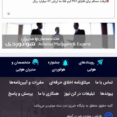
ترفند مسافر برای قاچاق ۴۸۲ گرم طلا به ارزش ۸۲ میلیارد ریال
افزایش سطح تهدید برای ایرلاین‌های فعال در خاورمیانه
شلوغ‌ترین فرودگاه‌های اروپا در ۲۰۲۵: لندن، استانبول و پاریس
پخش زنده پرواز سیزدهم موشک استارشیپ اسپیس‌ایکس [جمعه ساعت ۰۱:۴۵]
افزایش ۶ میلیارد دلاری هزینه‌ سوخت یونایتد ایرلاینز
هوش مصنوعی وارد تعمیر و بازرسی موتورهای هواپیما شد
رویدادهای
جشنواره
متخصصان و
حمله هوایی به تأسیسات فرودگاه سمنان
هوایی
هوانوردی
مدیران هوایی
استخدام در صنعت هوانوردی کانادا با آموزش رایگان و حقوق ۱۲۷ هزار دلاری
تماس با ما
میثاق‌نامه اخلاق حرفه‌ای
مقررات و آیین‌نامه‌ها
اعزام سه مهمان جدید به ایستگاه فضایی بین‌المللی
پیوندها
تبلیغات در کن نیوز
همکاری با ما
پرسش و پاسخ
نوید می‌دهم که ایرلاین‌های خارجی به کشور برمی‌گردند
کلیه حقوق متعلق به پایگاه خبری
می‌باشد.
اخبار شبکه هوانوردی
چند هواپیما در ایرلاین‌های ایران فعال هستند؟
طراحی سایت خبری آسام