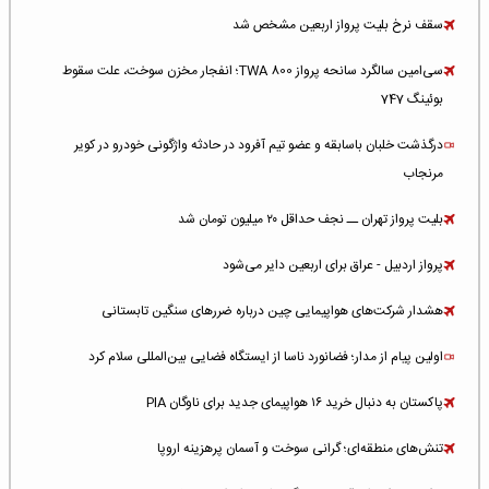
سقف نرخ بلیت پرواز اربعین مشخص شد
سی‌امین سالگرد سانحه پرواز TWA 800؛ انفجار مخزن سوخت، علت سقوط
بوئینگ 747
درگذشت خلبان باسابقه و عضو تیم آفرود در حادثه واژگونی خودرو در کویر
مرنجاب
بلیت پرواز تهران ــ نجف حداقل ۲۰ میلیون تومان شد
پرواز اردبیل - عراق برای اربعین دایر می‌شود
هشدار شرکت‌های هواپیمایی چین درباره ضررهای سنگین تابستانی
اولین پیام از مدار؛ فضانورد ناسا از ایستگاه فضایی بین‌المللی سلام کرد
پاکستان به دنبال خرید ۱۶ هواپیمای جدید برای ناوگان PIA
تنش‌های منطقه‌ای؛ گرانی سوخت و آسمان پرهزینه اروپا