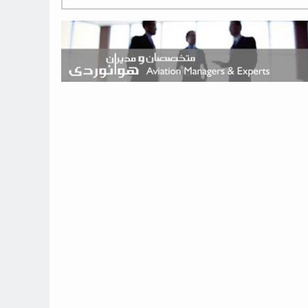
هوش مصنوعی وارد تعمیر و بازرسی موتورهای هواپیما شد
حمله هوایی به تأسیسات فرودگاه سمنان
استخدام در صنعت هوانوردی کانادا با آموزش رایگان و حقوق ۱۲۷ هزار
دلاری
اعزام سه مهمان جدید به ایستگاه فضایی بین‌المللی
نوید می‌دهم که ایرلاین‌های خارجی به کشور برمی‌گردند
چند هواپیما در ایرلاین‌های ایران فعال هستند؟
نوید می‌دهم که ایرلاین‌های خارجی به کشور برمی‌گردند
از بارگیری چمدان‌ها تا کابین خلبان؛ رؤیایی که با یک باور اشتباه متوقف
نشد
بازار پرواز‌های اربعین ۱۴۰۵ با سال‌های گذشته متفاوت خواهد بود
جنگنده نسل ششم اف-47 بوئینگ متفاوت با تمام پیش بینی ها