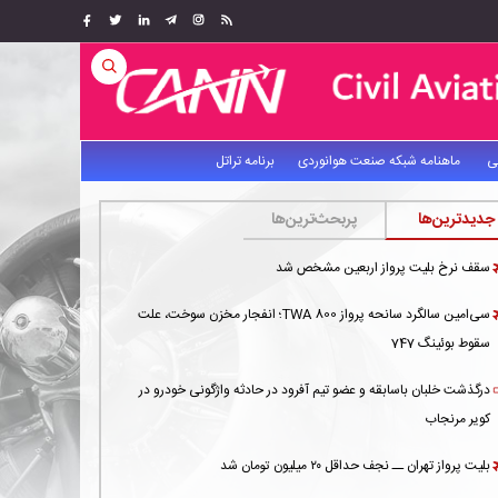
ی
ماهنامه شبکه صنعت هوانوردی
برنامه تراتل
جدیدترین‌ها
پربحث‌ترین‌ها
سقف نرخ بلیت پرواز اربعین مشخص شد
سی‌امین سالگرد سانحه پرواز TWA 800؛ انفجار مخزن سوخت، علت
سقوط بوئینگ 747
درگذشت خلبان باسابقه و عضو تیم آفرود در حادثه واژگونی خودرو در
کویر مرنجاب
بلیت پرواز تهران ــ نجف حداقل ۲۰ میلیون تومان شد