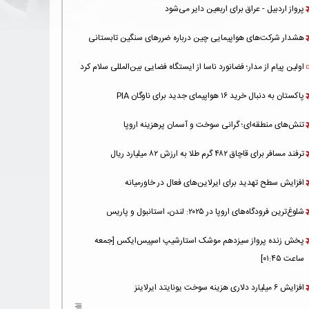
پرواز اردبیل - عراق برای اربعین دایر می‌شود
هشدار شرکت‌های هواپیمایی چین درباره ضررهای سنگین تابستانی
اولین پیام از مدار؛ فضانورد ناسا از ایستگاه فضایی بین‌المللی سلام کرد
پاکستان به دنبال خرید ۱۶ هواپیمای جدید برای ناوگان PIA
تنش‌های منطقه‌ای؛ گرانی سوخت و آسمان پرهزینه اروپا
ترفند مسافر برای قاچاق ۴۸۲ گرم طلا به ارزش ۸۲ میلیارد ریال
افزایش سطح تهدید برای ایرلاین‌های فعال در خاورمیانه
شلوغ‌ترین فرودگاه‌های اروپا در ۲۰۲۵: لندن، استانبول و پاریس
پخش زنده پرواز سیزدهم موشک استارشیپ اسپیس‌ایکس [جمعه
ساعت ۰۱:۴۵]
افزایش ۶ میلیارد دلاری هزینه‌ سوخت یونایتد ایرلاینز