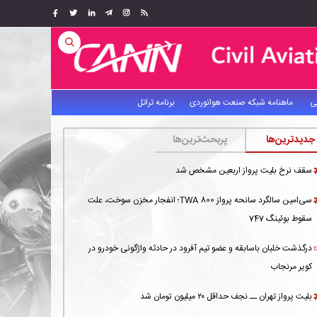
ی
ماهنامه شبکه صنعت هوانوردی
برنامه تراتل
جدیدترین‌ها
پربحث‌ترین‌ها
سقف نرخ بلیت پرواز اربعین مشخص شد
سی‌امین سالگرد سانحه پرواز TWA 800؛ انفجار مخزن سوخت، علت
سقوط بوئینگ 747
درگذشت خلبان باسابقه و عضو تیم آفرود در حادثه واژگونی خودرو در
کویر مرنجاب
بلیت پرواز تهران ــ نجف حداقل ۲۰ میلیون تومان شد