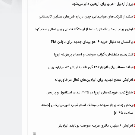
پرواز اردبیل - عراق برای اربعین دایر می‌شود
هشدار شرکت‌های هواپیمایی چین درباره ضررهای سنگین تابستانی
اولین پیام از مدار؛ فضانورد ناسا از ایستگاه فضایی بین‌المللی سلام کرد
پاکستان به دنبال خرید ۱۶ هواپیمای جدید برای ناوگان PIA
تنش‌های منطقه‌ای؛ گرانی سوخت و آسمان پرهزینه اروپا
ترفند مسافر برای قاچاق ۴۸۲ گرم طلا به ارزش ۸۲ میلیارد ریال
افزایش سطح تهدید برای ایرلاین‌های فعال در خاورمیانه
شلوغ‌ترین فرودگاه‌های اروپا در ۲۰۲۵: لندن، استانبول و پاریس
پخش زنده پرواز سیزدهم موشک استارشیپ اسپیس‌ایکس [جمعه
ساعت ۰۱:۴۵]
افزایش ۶ میلیارد دلاری هزینه‌ سوخت یونایتد ایرلاینز