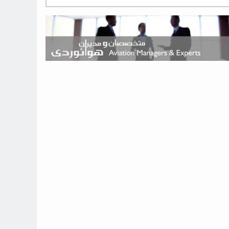
هوش مصنوعی وارد تعمیر و بازرسی موتورهای هواپیما شد
حمله هوایی به تأسیسات فرودگاه سمنان
استخدام در صنعت هوانوردی کانادا با آموزش رایگان و حقوق ۱۲۷ هزار
دلاری
اعزام سه مهمان جدید به ایستگاه فضایی بین‌المللی
نوید می‌دهم که ایرلاین‌های خارجی به کشور برمی‌گردند
چند هواپیما در ایرلاین‌های ایران فعال هستند؟
نوید می‌دهم که ایرلاین‌های خارجی به کشور برمی‌گردند
از بارگیری چمدان‌ها تا کابین خلبان؛ رؤیایی که با یک باور اشتباه متوقف
نشد
بازار پرواز‌های اربعین ۱۴۰۵ با سال‌های گذشته متفاوت خواهد بود
جنگنده نسل ششم اف-47 بوئینگ متفاوت با تمام پیش بینی ها