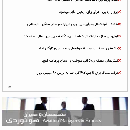
پرواز اردبیل - عراق برای اربعین دایر می‌شود
هشدار شرکت‌های هواپیمایی چین درباره ضررهای سنگین تابستانی
اولین پیام از مدار؛ فضانورد ناسا از ایستگاه فضایی بین‌المللی سلام کرد
پاکستان به دنبال خرید ۱۶ هواپیمای جدید برای ناوگان PIA
تنش‌های منطقه‌ای؛ گرانی سوخت و آسمان پرهزینه اروپا
ترفند مسافر برای قاچاق ۴۸۲ گرم طلا به ارزش ۸۲ میلیارد ریال
افزایش سطح تهدید برای ایرلاین‌های فعال در خاورمیانه
شلوغ‌ترین فرودگاه‌های اروپا در ۲۰۲۵: لندن، استانبول و پاریس
پخش زنده پرواز سیزدهم موشک استارشیپ اسپیس‌ایکس [جمعه ساعت ۰۱:۴۵]
افزایش ۶ میلیارد دلاری هزینه‌ سوخت یونایتد ایرلاینز