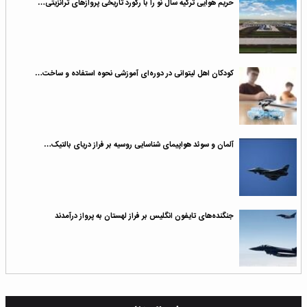
حریم هوایی ترکیه سال نو را با رکورد تاریخی پروازهای ترانزیتی…
کودکان اهل لیتوانی در دوره‌ای آموزشی نحوه استفاده و ساخت…
آلمان و سوئد هواپیمای شناسایی روسیه بر فراز دریای بالتیک…
جنگنده‌های تایفون انگلیس بر فراز لهستان به پرواز درآمدند