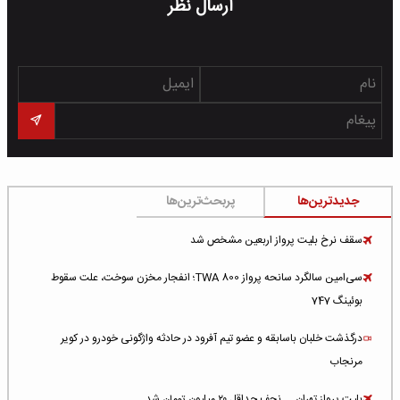
ارسال نظر
جدیدترین‌ها
پربحث‌ترین‌ها
سقف نرخ بلیت پرواز اربعین مشخص شد
سی‌امین سالگرد سانحه پرواز TWA 800؛ انفجار مخزن سوخت، علت سقوط
بوئینگ 747
درگذشت خلبان باسابقه و عضو تیم آفرود در حادثه واژگونی خودرو در کویر
مرنجاب
بلیت پرواز تهران ــ نجف حداقل ۲۰ میلیون تومان شد