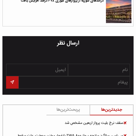
درآمدهای سوریه از پروازهای عبوری ۳۷۸ درصد افزایش یافت
ارسال نظر
جدیدترین‌ها
پربحث‌ترین‌ها
سقف نرخ بلیت پرواز اربعین مشخص شد
سی‌امین سالگرد سانحه پرواز TWA 800؛ انفجار مخزن سوخت، علت سقوط