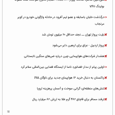
بوئینگ 747
درگذشت خلبان باسابقه و عضو تیم آفرود در حادثه واژگونی خودرو در کویر
مرنجاب
بلیت پرواز تهران ــ نجف حداقل ۲۰ میلیون تومان شد
پرواز اردبیل - عراق برای اربعین دایر می‌شود
هشدار شرکت‌های هواپیمایی چین درباره ضررهای سنگین تابستانی
اولین پیام از مدار؛ فضانورد ناسا از ایستگاه فضایی بین‌المللی سلام کرد
پاکستان به دنبال خرید ۱۶ هواپیمای جدید برای ناوگان PIA
تنش‌های منطقه‌ای؛ گرانی سوخت و آسمان پرهزینه اروپا
ترفند مسافر برای قاچاق ۴۸۲ گرم طلا به ارزش ۸۲ میلیارد ریال
افزایش سطح تهدید برای ایرلاین‌های فعال در خاورمیانه