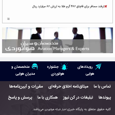
ترفند مسافر برای قاچاق ۴۸۲ گرم طلا به ارزش ۸۲ میلیارد ریال
افزایش سطح تهدید برای ایرلاین‌های فعال در خاورمیانه
شلوغ‌ترین فرودگاه‌های اروپا در ۲۰۲۵: لندن، استانبول و پاریس
پخش زنده پرواز سیزدهم موشک استارشیپ اسپیس‌ایکس [جمعه ساعت ۰۱:۴۵]
افزایش ۶ میلیارد دلاری هزینه‌ سوخت یونایتد ایرلاینز
هوش مصنوعی وارد تعمیر و بازرسی موتورهای هواپیما شد
رویدادهای
جشنواره
متخصصان و
حمله هوایی به تأسیسات فرودگاه سمنان
هوایی
هوانوردی
مدیران هوایی
استخدام در صنعت هوانوردی کانادا با آموزش رایگان و حقوق ۱۲۷ هزار دلاری
تماس با ما
میثاق‌نامه اخلاق حرفه‌ای
مقررات و آیین‌نامه‌ها
اعزام سه مهمان جدید به ایستگاه فضایی بین‌المللی
پیوندها
تبلیغات در کن نیوز
همکاری با ما
پرسش و پاسخ
نوید می‌دهم که ایرلاین‌های خارجی به کشور برمی‌گردند
کلیه حقوق متعلق به پایگاه خبری
می‌باشد.
اخبار شبکه هوانوردی
چند هواپیما در ایرلاین‌های ایران فعال هستند؟