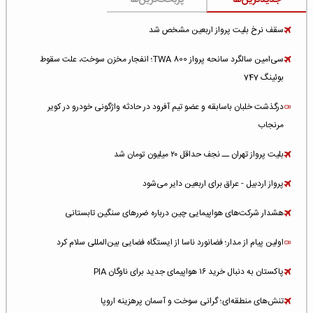
جدیدترین‌ها
پربحث‌ترین‌ها
سقف نرخ بلیت پرواز اربعین مشخص شد
سی‌امین سالگرد سانحه پرواز TWA 800؛ انفجار مخزن سوخت، علت سقوط
بوئینگ 747
درگذشت خلبان باسابقه و عضو تیم آفرود در حادثه واژگونی خودرو در کویر
مرنجاب
بلیت پرواز تهران ــ نجف حداقل ۲۰ میلیون تومان شد
پرواز اردبیل - عراق برای اربعین دایر می‌شود
هشدار شرکت‌های هواپیمایی چین درباره ضررهای سنگین تابستانی
اولین پیام از مدار؛ فضانورد ناسا از ایستگاه فضایی بین‌المللی سلام کرد
پاکستان به دنبال خرید ۱۶ هواپیمای جدید برای ناوگان PIA
تنش‌های منطقه‌ای؛ گرانی سوخت و آسمان پرهزینه اروپا