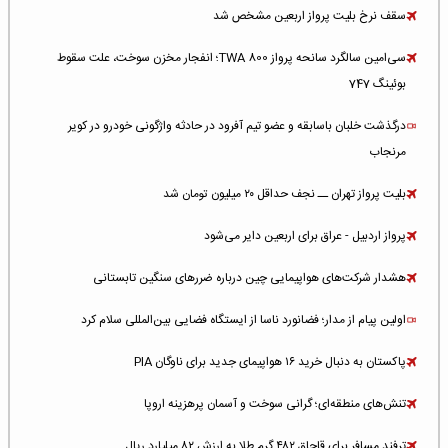
سقف نرخ بلیت پرواز اربعین مشخص شد
سی‌امین سالگرد سانحه پرواز TWA 800؛ انفجار مخزن سوخت، علت سقوط
بوئینگ 747
درگذشت خلبان باسابقه و عضو تیم آفرود در حادثه واژگونی خودرو در کویر
مرنجاب
بلیت پرواز تهران ــ نجف حداقل ۲۰ میلیون تومان شد
پرواز اردبیل - عراق برای اربعین دایر می‌شود
هشدار شرکت‌های هواپیمایی چین درباره ضررهای سنگین تابستانی
اولین پیام از مدار؛ فضانورد ناسا از ایستگاه فضایی بین‌المللی سلام کرد
پاکستان به دنبال خرید ۱۶ هواپیمای جدید برای ناوگان PIA
تنش‌های منطقه‌ای؛ گرانی سوخت و آسمان پرهزینه اروپا
ترفند مسافر برای قاچاق ۴۸۲ گرم طلا به ارزش ۸۲ میلیارد ریال