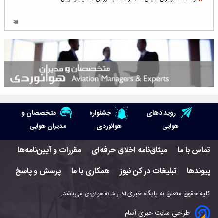
افزایش سطح تهدید برای ایرلاین‌های فعال در خاورمیانه
شلوغ‌ترین فرودگاه‌های اروپا در ۲۰۲۵: لندن، استانبول و پاریس
پخش زنده پرواز سیزدهم موشک استارشیپ اسپیس‌ایکس [جمعه ساعت ۰۱:۴۵]
افزایش ۶ میلیارد دلاری هزینه‌ سوخت یونایتد ایرلاینز
هوش مصنوعی وارد تعمیر و بازرسی موتورهای هواپیما شد
رویدادهای
جشنواره
متخصصان و
حمله هوایی به تأسیسات فرودگاه سمنان
هوایی
هوانوردی
مدیران هوایی
استخدام در صنعت هوانوردی کانادا با آموزش رایگان و حقوق ۱۲۷ هزار دلاری
تماس با ما
میثاق‌نامه اخلاق حرفه‌ای
مقررات و آیین‌نامه‌ها
اعزام سه مهمان جدید به ایستگاه فضایی بین‌المللی
پیوندها
تبلیغات در کن نیوز
همکاری با ما
پرسش و پاسخ
نوید می‌دهم که ایرلاین‌های خارجی به کشور برمی‌گردند
کلیه حقوق متعلق به پایگاه خبری
می‌باشد.
اخبار شبکه هوانوردی
چند هواپیما در ایرلاین‌های ایران فعال هستند؟
طراحی سایت خبری آسام