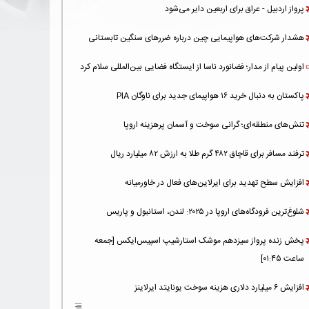
پرواز اردبیل - عراق برای اربعین دایر می‌شود
هشدار شرکت‌های هواپیمایی چین درباره ضررهای سنگین تابستانی
اولین پیام از مدار؛ فضانورد ناسا از ایستگاه فضایی بین‌المللی سلام کرد
پاکستان به دنبال خرید ۱۶ هواپیمای جدید برای ناوگان PIA
تنش‌های منطقه‌ای؛ گرانی سوخت و آسمان پرهزینه اروپا
ترفند مسافر برای قاچاق ۴۸۲ گرم طلا به ارزش ۸۲ میلیارد ریال
افزایش سطح تهدید برای ایرلاین‌های فعال در خاورمیانه
شلوغ‌ترین فرودگاه‌های اروپا در ۲۰۲۵: لندن، استانبول و پاریس
پخش زنده پرواز سیزدهم موشک استارشیپ اسپیس‌ایکس [جمعه
ساعت ۰۱:۴۵]
افزایش ۶ میلیارد دلاری هزینه‌ سوخت یونایتد ایرلاینز