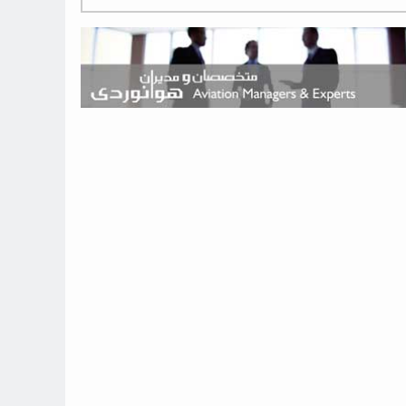
هوش مصنوعی وارد تعمیر و بازرسی موتورهای هواپیما شد
حمله هوایی به تأسیسات فرودگاه سمنان
استخدام در صنعت هوانوردی کانادا با آموزش رایگان و حقوق ۱۲۷ هزار
دلاری
اعزام سه مهمان جدید به ایستگاه فضایی بین‌المللی
نوید می‌دهم که ایرلاین‌های خارجی به کشور برمی‌گردند
چند هواپیما در ایرلاین‌های ایران فعال هستند؟
نوید می‌دهم که ایرلاین‌های خارجی به کشور برمی‌گردند
از بارگیری چمدان‌ها تا کابین خلبان؛ رؤیایی که با یک باور اشتباه متوقف
نشد
بازار پرواز‌های اربعین ۱۴۰۵ با سال‌های گذشته متفاوت خواهد بود
جنگنده نسل ششم اف-47 بوئینگ متفاوت با تمام پیش بینی ها