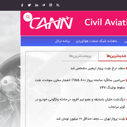
ی
ماهنامه شبکه صنعت هوانوردی
برنامه تراتل
جدیدترین‌ها
پربحث‌ترین‌ها
سقف نرخ بلیت پرواز اربعین مشخص شد
سی‌امین سالگرد سانحه پرواز TWA 800؛ انفجار مخزن سوخت، علت
سقوط بوئینگ 747
درگذشت خلبان باسابقه و عضو تیم آفرود در حادثه واژگونی خودرو در
کویر مرنجاب
بلیت پرواز تهران ــ نجف حداقل ۲۰ میلیون تومان شد