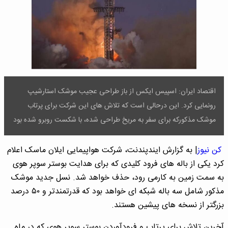
اقتصاد ایران: اسپیس ایکس از باز طراحی عجیب موشک استارشیپ
رونمایی کرد. این درحالی است که تلاش های این شرکت برای پرتاب
موشک مذکورکه برای سفر به مریخ طراحی شده، با شکست روبرو شده بود
کن نیوز
| به گزارش ایندپندنت، شرکت هواپیمایی ایلان ماسک اعلام
کرد یکی از باله های فرود کلیدی که برای هدایت بوستر سوپر هوی
به سمت زمین به کارمی رود، حذف خواهد شد. نسل جدید موشک
مذکور شامل سه باله شبکه ای خواهد بود که قدرتمندتر و ۵۰ درصد
بزرگتر از نسخه های پیشین هستند.
آخرین تلاش برای پرتاب و فرودآوردن بوستر سوپر هوی که در ماه