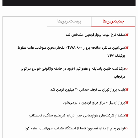
جدیدترین‌ها
پربحث‌ترین‌ها
سقف نرخ بلیت پرواز اربعین مشخص شد
سی‌امین سالگرد سانحه پرواز TWA 800؛ انفجار مخزن سوخت، علت سقوط
بوئینگ 747
درگذشت خلبان باسابقه و عضو تیم آفرود در حادثه واژگونی خودرو در کویر
مرنجاب
بلیت پرواز تهران ــ نجف حداقل ۲۰ میلیون تومان شد
پرواز اردبیل - عراق برای اربعین دایر می‌شود
هشدار شرکت‌های هواپیمایی چین درباره ضررهای سنگین تابستانی
اولین پیام از مدار؛ فضانورد ناسا از ایستگاه فضایی بین‌المللی سلام کرد