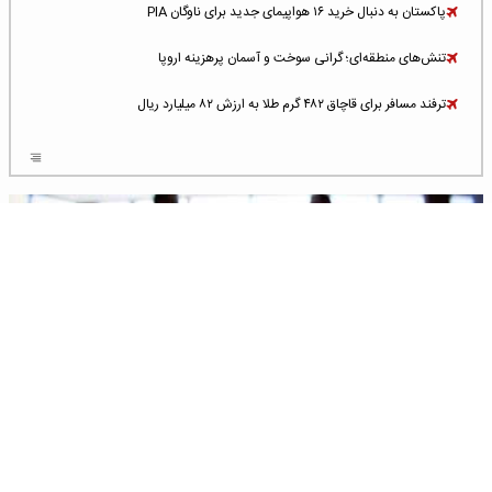
پاکستان به دنبال خرید ۱۶ هواپیمای جدید برای ناوگان PIA
تنش‌های منطقه‌ای؛ گرانی سوخت و آسمان پرهزینه اروپا
ترفند مسافر برای قاچاق ۴۸۲ گرم طلا به ارزش ۸۲ میلیارد ریال
افزایش سطح تهدید برای ایرلاین‌های فعال در خاورمیانه
شلوغ‌ترین فرودگاه‌های اروپا در ۲۰۲۵: لندن، استانبول و پاریس
پخش زنده پرواز سیزدهم موشک استارشیپ اسپیس‌ایکس [جمعه ساعت ۰۱:۴۵]
افزایش ۶ میلیارد دلاری هزینه‌ سوخت یونایتد ایرلاینز
هوش مصنوعی وارد تعمیر و بازرسی موتورهای هواپیما شد
رویدادهای
جشنواره
متخصصان و
حمله هوایی به تأسیسات فرودگاه سمنان
هوایی
هوانوردی
مدیران هوایی
استخدام در صنعت هوانوردی کانادا با آموزش رایگان و حقوق ۱۲۷ هزار دلاری
تماس با ما
میثاق‌نامه اخلاق حرفه‌ای
مقررات و آیین‌نامه‌ها
اعزام سه مهمان جدید به ایستگاه فضایی بین‌المللی