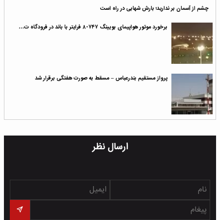
چشم از آسمان بر ندارید؛ بارش شهابی در راه است
برخورد موتور هواپیمای بویینگ ۷۴۷-۸ فرایتر با باند در فرودگاه ت…
پرواز مستقیم بندرعباس – مسقط به صورت هفتگی برقرار شد
ارسال نظر