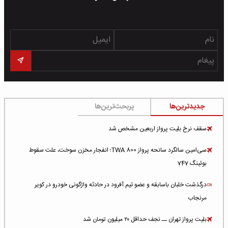
جدیدترین‌ها
پربحث‌ترین‌ها
سقف نرخ بلیت پرواز اربعین مشخص شد
سی‌امین سالگرد سانحه پرواز TWA 800؛ انفجار مخزن سوخت، علت سقوط
بوئینگ 747
درگذشت خلبان باسابقه و عضو تیم آفرود در حادثه واژگونی خودرو در کویر
مرنجاب
بلیت پرواز تهران ــ نجف حداقل ۲۰ میلیون تومان شد