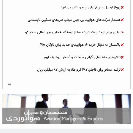
پرواز اردبیل - عراق برای اربعین دایر می‌شود
هشدار شرکت‌های هواپیمایی چین درباره ضررهای سنگین تابستانی
اولین پیام از مدار؛ فضانورد ناسا از ایستگاه فضایی بین‌المللی سلام کرد
پاکستان به دنبال خرید ۱۶ هواپیمای جدید برای ناوگان PIA
تنش‌های منطقه‌ای؛ گرانی سوخت و آسمان پرهزینه اروپا
ترفند مسافر برای قاچاق ۴۸۲ گرم طلا به ارزش ۸۲ میلیارد ریال
افزایش سطح تهدید برای ایرلاین‌های فعال در خاورمیانه
شلوغ‌ترین فرودگاه‌های اروپا در ۲۰۲۵: لندن، استانبول و پاریس
پخش زنده پرواز سیزدهم موشک استارشیپ اسپیس‌ایکس [جمعه ساعت ۰۱:۴۵]
افزایش ۶ میلیارد دلاری هزینه‌ سوخت یونایتد ایرلاینز
هوش مصنوعی وارد تعمیر و بازرسی موتورهای هواپیما شد