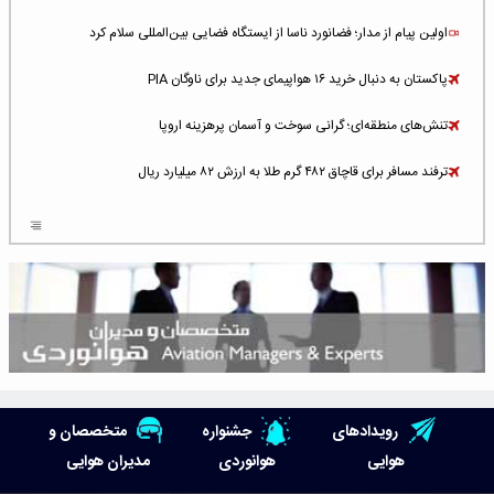
اولین پیام از مدار؛ فضانورد ناسا از ایستگاه فضایی بین‌المللی سلام کرد
پاکستان به دنبال خرید ۱۶ هواپیمای جدید برای ناوگان PIA
تنش‌های منطقه‌ای؛ گرانی سوخت و آسمان پرهزینه اروپا
ترفند مسافر برای قاچاق ۴۸۲ گرم طلا به ارزش ۸۲ میلیارد ریال
افزایش سطح تهدید برای ایرلاین‌های فعال در خاورمیانه
شلوغ‌ترین فرودگاه‌های اروپا در ۲۰۲۵: لندن، استانبول و پاریس
پخش زنده پرواز سیزدهم موشک استارشیپ اسپیس‌ایکس [جمعه ساعت ۰۱:۴۵]
افزایش ۶ میلیارد دلاری هزینه‌ سوخت یونایتد ایرلاینز
هوش مصنوعی وارد تعمیر و بازرسی موتورهای هواپیما شد
رویدادهای
جشنواره
متخصصان و
حمله هوایی به تأسیسات فرودگاه سمنان
هوایی
هوانوردی
مدیران هوایی