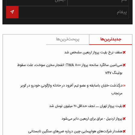
جدیدترین‌ها
پربحث‌ترین‌ها
سقف نرخ بلیت پرواز اربعین مشخص شد
سی‌امین سالگرد سانحه پرواز TWA 800؛ انفجار مخزن سوخت، علت سقوط
بوئینگ 747
درگذشت خلبان باسابقه و عضو تیم آفرود در حادثه واژگونی خودرو در کویر
مرنجاب
بلیت پرواز تهران ــ نجف حداقل ۲۰ میلیون تومان شد
پرواز اردبیل - عراق برای اربعین دایر می‌شود
هشدار شرکت‌های هواپیمایی چین درباره ضررهای سنگین تابستانی