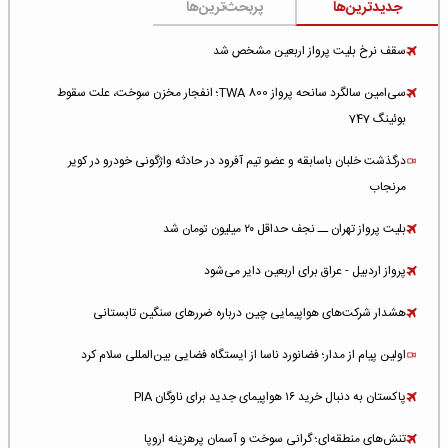
جدیدترین‌ها
پربحث‌ترین‌ها
سقف نرخ بلیت پرواز اربعین مشخص شد
سی‌امین سالگرد سانحه پرواز TWA 800؛ انفجار مخزن سوخت، علت سقوط
بوئینگ 747
درگذشت خلبان باسابقه و عضو تیم آفرود در حادثه واژگونی خودرو در کویر
مرنجاب
بلیت پرواز تهران ــ نجف حداقل ۲۰ میلیون تومان شد
پرواز اردبیل - عراق برای اربعین دایر می‌شود
هشدار شرکت‌های هواپیمایی چین درباره ضررهای سنگین تابستانی
اولین پیام از مدار؛ فضانورد ناسا از ایستگاه فضایی بین‌المللی سلام کرد
پاکستان به دنبال خرید ۱۶ هواپیمای جدید برای ناوگان PIA
تنش‌های منطقه‌ای؛ گرانی سوخت و آسمان پرهزینه اروپا