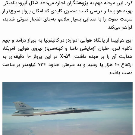
کرد. این مرحله مهم به پژوهشگران اجازه می‌دهد شکل آیرودینامیکی
بهینه هواپیما را بررسی کنند؛ عنصری کلیدی که امکان پرواز سریع‌تر از
سرعت صوت را با صدایی بسیار ملایم، به‌جای انفجار صوتی شدید،
فراهم می‌کند.
این هواپیما از پایگاه هوایی ادواردز در کالیفرنیا به پرواز درآمد و جیم
«کلو» لس، خلبان آزمایشی ناسا و کهنه‌سرباز نیروی هوایی آمریکا،
هدایت آن را بر عهده داشت. X-59 در این پرواز ۹۰ دقیقه‌ای به
ارتفاع ۲۰ هزار پا رسید و به سرعتی حدود ۷۳۶ کیلومتر بر ساعت
دست یافت.