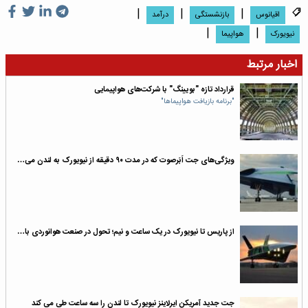
|
|
|
اقیانوس
بازنشستگی
درآمد
|
|
نیویورک
هواپیما
اخبار مرتبط
قرارداد تازه "بویینگ" با شرکت‌های هواپیمایی
"برنامه بازیافت هواپیماها"
ویژگی‌های جت اَبَرصوت که در مدت ۹۰ دقیقه از نیویورک به لندن می‌…
از پاریس تا نیویورک در یک ساعت و نیم؛ تحول در صنعت هوانوردی با…
جت جدید آمریکن ایرلاینز نیویورک تا لندن را سه ساعت طی می کند