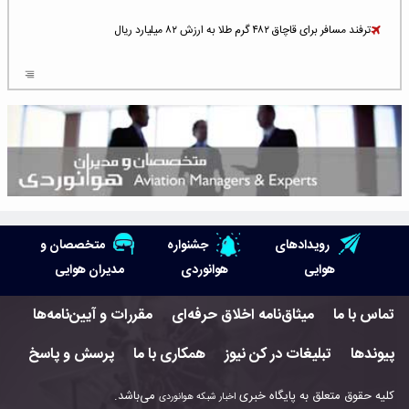
ترفند مسافر برای قاچاق ۴۸۲ گرم طلا به ارزش ۸۲ میلیارد ریال
افزایش سطح تهدید برای ایرلاین‌های فعال در خاورمیانه
شلوغ‌ترین فرودگاه‌های اروپا در ۲۰۲۵: لندن، استانبول و پاریس
پخش زنده پرواز سیزدهم موشک استارشیپ اسپیس‌ایکس [جمعه ساعت ۰۱:۴۵]
افزایش ۶ میلیارد دلاری هزینه‌ سوخت یونایتد ایرلاینز
هوش مصنوعی وارد تعمیر و بازرسی موتورهای هواپیما شد
رویدادهای
جشنواره
متخصصان و
حمله هوایی به تأسیسات فرودگاه سمنان
هوایی
هوانوردی
مدیران هوایی
استخدام در صنعت هوانوردی کانادا با آموزش رایگان و حقوق ۱۲۷ هزار دلاری
تماس با ما
میثاق‌نامه اخلاق حرفه‌ای
مقررات و آیین‌نامه‌ها
اعزام سه مهمان جدید به ایستگاه فضایی بین‌المللی
پیوندها
تبلیغات در کن نیوز
همکاری با ما
پرسش و پاسخ
نوید می‌دهم که ایرلاین‌های خارجی به کشور برمی‌گردند
کلیه حقوق متعلق به پایگاه خبری
می‌باشد.
اخبار شبکه هوانوردی