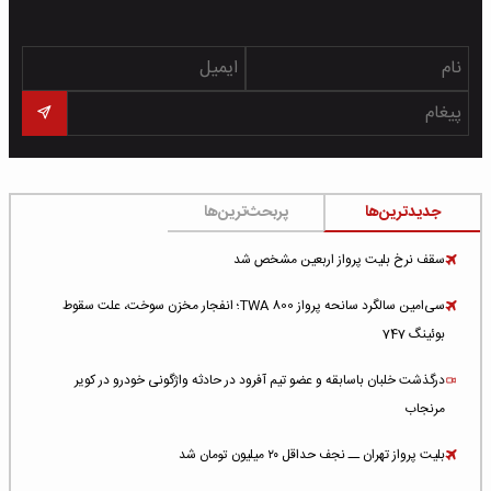
جدیدترین‌ها
پربحث‌ترین‌ها
سقف نرخ بلیت پرواز اربعین مشخص شد
سی‌امین سالگرد سانحه پرواز TWA 800؛ انفجار مخزن سوخت، علت سقوط
بوئینگ 747
درگذشت خلبان باسابقه و عضو تیم آفرود در حادثه واژگونی خودرو در کویر
مرنجاب
بلیت پرواز تهران ــ نجف حداقل ۲۰ میلیون تومان شد