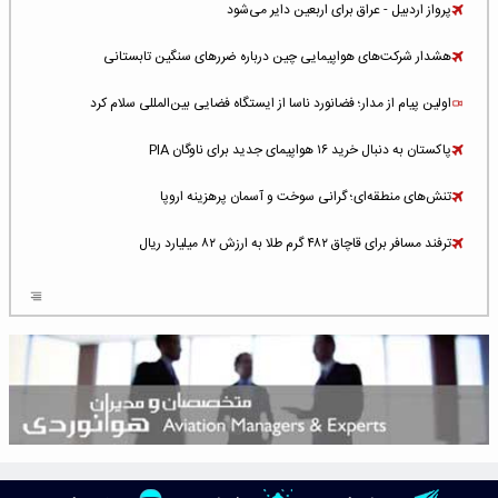
پرواز اردبیل - عراق برای اربعین دایر می‌شود
هشدار شرکت‌های هواپیمایی چین درباره ضررهای سنگین تابستانی
اولین پیام از مدار؛ فضانورد ناسا از ایستگاه فضایی بین‌المللی سلام کرد
پاکستان به دنبال خرید ۱۶ هواپیمای جدید برای ناوگان PIA
تنش‌های منطقه‌ای؛ گرانی سوخت و آسمان پرهزینه اروپا
ترفند مسافر برای قاچاق ۴۸۲ گرم طلا به ارزش ۸۲ میلیارد ریال
افزایش سطح تهدید برای ایرلاین‌های فعال در خاورمیانه
شلوغ‌ترین فرودگاه‌های اروپا در ۲۰۲۵: لندن، استانبول و پاریس
پخش زنده پرواز سیزدهم موشک استارشیپ اسپیس‌ایکس [جمعه ساعت ۰۱:۴۵]
افزایش ۶ میلیارد دلاری هزینه‌ سوخت یونایتد ایرلاینز
هوش مصنوعی وارد تعمیر و بازرسی موتورهای هواپیما شد