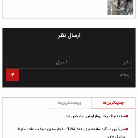
ارسال نظر
جدیدترین‌ها
پربحث‌ترین‌ها
سقف نرخ بلیت پرواز اربعین مشخص شد
سی‌امین سالگرد سانحه پرواز TWA 800؛ انفجار مخزن سوخت، علت سقوط
بوئینگ 747