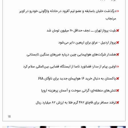
درگذشت خلبان باسابقه و عضو تیم آفرود در حادثه واژگونی خودرو در کویر
مرنجاب
بلیت پرواز تهران ــ نجف حداقل ۲۰ میلیون تومان شد
پرواز اردبیل - عراق برای اربعین دایر می‌شود
هشدار شرکت‌های هواپیمایی چین درباره ضررهای سنگین تابستانی
اولین پیام از مدار؛ فضانورد ناسا از ایستگاه فضایی بین‌المللی سلام کرد
پاکستان به دنبال خرید ۱۶ هواپیمای جدید برای ناوگان PIA
تنش‌های منطقه‌ای؛ گرانی سوخت و آسمان پرهزینه اروپا
ترفند مسافر برای قاچاق ۴۸۲ گرم طلا به ارزش ۸۲ میلیارد ریال
افزایش سطح تهدید برای ایرلاین‌های فعال در خاورمیانه
شلوغ‌ترین فرودگاه‌های اروپا در ۲۰۲۵: لندن، استانبول و پاریس