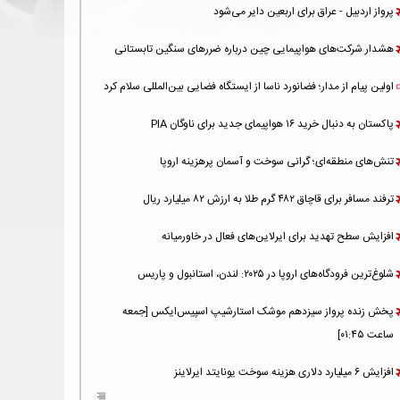
پرواز اردبیل - عراق برای اربعین دایر می‌شود
هشدار شرکت‌های هواپیمایی چین درباره ضررهای سنگین تابستانی
اولین پیام از مدار؛ فضانورد ناسا از ایستگاه فضایی بین‌المللی سلام کرد
پاکستان به دنبال خرید ۱۶ هواپیمای جدید برای ناوگان PIA
تنش‌های منطقه‌ای؛ گرانی سوخت و آسمان پرهزینه اروپا
ترفند مسافر برای قاچاق ۴۸۲ گرم طلا به ارزش ۸۲ میلیارد ریال
افزایش سطح تهدید برای ایرلاین‌های فعال در خاورمیانه
شلوغ‌ترین فرودگاه‌های اروپا در ۲۰۲۵: لندن، استانبول و پاریس
پخش زنده پرواز سیزدهم موشک استارشیپ اسپیس‌ایکس [جمعه
ساعت ۰۱:۴۵]
افزایش ۶ میلیارد دلاری هزینه‌ سوخت یونایتد ایرلاینز