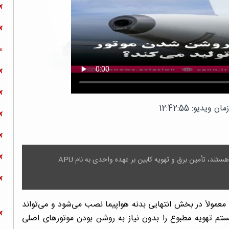
 ویدیو: 12:42:55
زمانی که هواپیما در گیت پارک شده و موتورهای اصلی خاموش هستند، تأمین برق و تهویه کابین بر عهده واحدی به نام APU
است که معمولاً در بخش انتهایی بدنه هواپیما نصب می‌شود و می‌تواند
یستم تهویه مطبوع را بدون نیاز به روشن بودن موتورهای اصلی