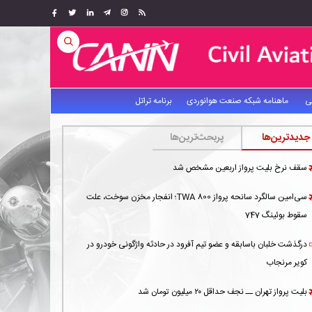
ی
ماهنامه شبکه صنعت هوانوردی
برنامه تراتل
جدیدترین‌ها
پربحث‌ترین‌ها
سقف نرخ بلیت پرواز اربعین مشخص شد
سی‌امین سالگرد سانحه پرواز TWA 800؛ انفجار مخزن سوخت، علت
سقوط بوئینگ 747
درگذشت خلبان باسابقه و عضو تیم آفرود در حادثه واژگونی خودرو در
کویر مرنجاب
بلیت پرواز تهران ــ نجف حداقل ۲۰ میلیون تومان شد