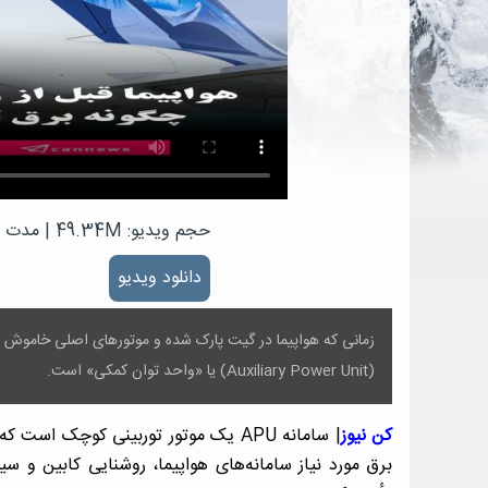
حجم ویدیو: 49.34M
|
مدت زمان
دانلود ویدیو
(Auxiliary Power Unit) یا «واحد توان کمکی» است.
کن نیوز
| سامانه APU یک موتور توربینی کوچک 
برق مورد نیاز سامانه‌های هواپیما، روشنایی کابین و س