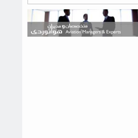
هوش مصنوعی وارد تعمیر و بازرسی موتورهای هواپیما شد
حمله هوایی به تأسیسات فرودگاه سمنان
استخدام در صنعت هوانوردی کانادا با آموزش رایگان و حقوق ۱۲۷ هزار
دلاری
اعزام سه مهمان جدید به ایستگاه فضایی بین‌المللی
نوید می‌دهم که ایرلاین‌های خارجی به کشور برمی‌گردند
چند هواپیما در ایرلاین‌های ایران فعال هستند؟
نوید می‌دهم که ایرلاین‌های خارجی به کشور برمی‌گردند
از بارگیری چمدان‌ها تا کابین خلبان؛ رؤیایی که با یک باور اشتباه متوقف
نشد
بازار پرواز‌های اربعین ۱۴۰۵ با سال‌های گذشته متفاوت خواهد بود
جنگنده نسل ششم اف-47 بوئینگ متفاوت با تمام پیش بینی ها