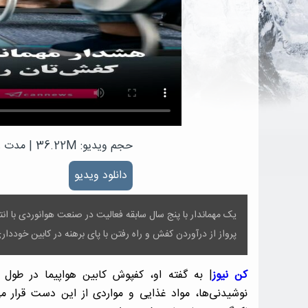
حجم ویدیو: 36.22M
|
مدت زمان
دانلود ویدیو
یک مهماندار با پنج سال سابقه فعالیت در صنعت هوانوردی با ان
پرواز از درآوردن کفش و راه رفتن با پای برهنه در کابین خودداری
کن نیوز
| به گفته او، کفپوش کابین هواپیما در طول
نوشیدنی‌ها، مواد غذایی و مواردی از این دست قرار م