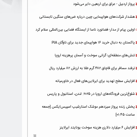
پرواز اردبیل - عراق برای اربعین دایر می‌شود
هشدار شرکت‌های هواپیمایی چین درباره ضررهای سنگین تابستانی
اولین پیام از مدار؛ فضانورد ناسا از ایستگاه فضایی بین‌المللی سلام کرد
پاکستان به دنبال خرید ۱۶ هواپیمای جدید برای ناوگان PIA
تنش‌های منطقه‌ای؛ گرانی سوخت و آسمان پرهزینه اروپا
ترفند مسافر برای قاچاق ۴۸۲ گرم طلا به ارزش ۸۲ میلیارد ریال
افزایش سطح تهدید برای ایرلاین‌های فعال در خاورمیانه
شلوغ‌ترین فرودگاه‌های اروپا در ۲۰۲۵: لندن، استانبول و پاریس
پخش زنده پرواز سیزدهم موشک استارشیپ اسپیس‌ایکس [جمعه
ساعت ۰۱:۴۵]
افزایش ۶ میلیارد دلاری هزینه‌ سوخت یونایتد ایرلاینز