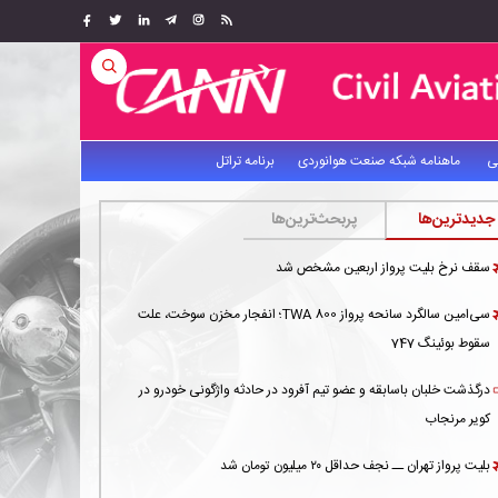
ی
ماهنامه شبکه صنعت هوانوردی
برنامه تراتل
جدیدترین‌ها
پربحث‌ترین‌ها
سقف نرخ بلیت پرواز اربعین مشخص شد
سی‌امین سالگرد سانحه پرواز TWA 800؛ انفجار مخزن سوخت، علت
سقوط بوئینگ 747
درگذشت خلبان باسابقه و عضو تیم آفرود در حادثه واژگونی خودرو در
کویر مرنجاب
بلیت پرواز تهران ــ نجف حداقل ۲۰ میلیون تومان شد