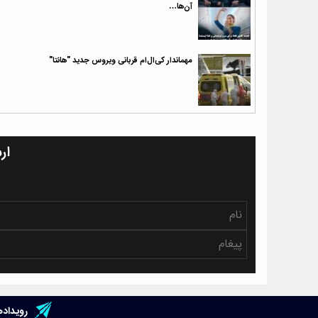
آن‌ها…
مهماندار کی‌ال‌ام قربانی ویروس جدید "هانتا"
ار
رویداده