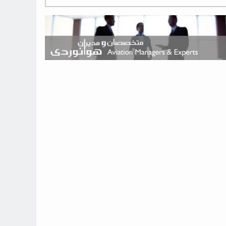
هوش مصنوعی وارد تعمیر و بازرسی موتورهای هواپیما شد
حمله هوایی به تأسیسات فرودگاه سمنان
استخدام در صنعت هوانوردی کانادا با آموزش رایگان و حقوق ۱۲۷ هزار
دلاری
اعزام سه مهمان جدید به ایستگاه فضایی بین‌المللی
نوید می‌دهم که ایرلاین‌های خارجی به کشور برمی‌گردند
چند هواپیما در ایرلاین‌های ایران فعال هستند؟
نوید می‌دهم که ایرلاین‌های خارجی به کشور برمی‌گردند
از بارگیری چمدان‌ها تا کابین خلبان؛ رؤیایی که با یک باور اشتباه متوقف
نشد
بازار پرواز‌های اربعین ۱۴۰۵ با سال‌های گذشته متفاوت خواهد بود
جنگنده نسل ششم اف-47 بوئینگ متفاوت با تمام پیش بینی ها