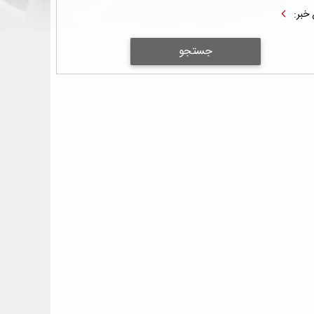
 خبر:
جستجو