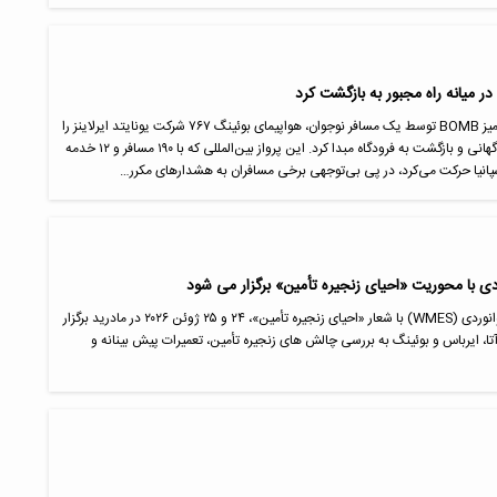
ر میانه راه مجبور به بازگشت کرد
تغییر نام یک دستگاه بلوتوث به کلمه تهدیدآمیز BOMB توسط یک مسافر نوجوان، هواپیمای بوئینگ ۷۶۷ شرکت یونایتد ایرلاینز را
در مسیر اقیانوس اطلس مجبور به چرخش ناگهانی و بازگشت به فرودگاه مبدا کرد. این پرواز بین‌المللی که با ۱۹۰ مسافر و ۱۲ خدمه
 اسپانیا حرکت می‌کرد، در پی بی‌توجهی برخی مسافران به هشدارهای مکرر…
ی با محوریت «احیای زنجیره تأمین» برگزار می شود
نخستین سمینار جهانی تعمیر و مهندسی هوانوردی (WMES) با شعار «احیای زنجیره تأمین»، ۲۴ و ۲۵ ژوئن ۲۰۲۶ در مادرید برگزار
تا، ایرباس و بوئینگ به بررسی چالش های زنجیره تأمین، تعمیرات پیش بینانه و