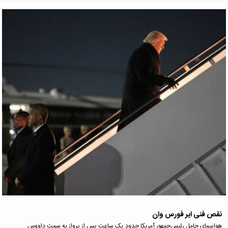
نقص فنی ایر فورس وان
هواپیمای حامل رئیس‌جمهور آمریکا حدود یک ساعت پس از پرواز به سمت داووس