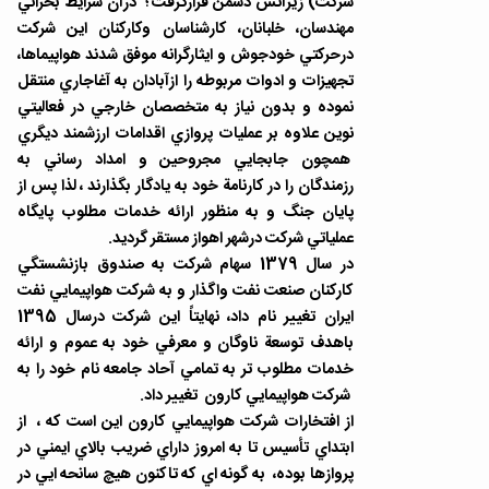
شركت) زيرآتش دشمن قرارگرفت ؛ درآن شرايط بحراني
مهندسان، خلبانان، كارشناسان وكاركنان اين شركت
درحركتي خودجوش و ايثارگرانه موفق شدند هواپيماها،
تجهيزات و ادوات مربوطه را ازآبادان به آغاجاري منتقل
نموده و بدون نياز به متخصصان خارجي در فعاليتي
نوين علاوه بر عمليات پروازي اقدامات ارزشمند ديگري
همچون جابجايي مجروحين و امداد رساني به
رزمندگان را در كارنامة خود به يادگار بگذارند ، لذا پس از
پايان جنگ و به منظور ارائه خدمات مطلوب پايگاه
عملياتي شركت درشهر اهواز مستقر گرديد.
در سال 1379 سهام شركت به صندوق بازنشستگي
كاركنان صنعت نفت واگذار و به شركت هواپيمايي نفت
ايران تغيير نام داد، نهايتاً اين شركت درسال 1395
باهدف توسعة ناوگان و معرفي خود به عموم و ارائه
خدمات مطلوب تر به تمامي آحاد جامعه نام خود را به
شركت هواپيمايي كارون تغيير داد.
از افتخارات شركت هواپيمايي كارون اين است كه ، از
ابتداي تأسيس تا به امروز داراي ضريب بالاي ايمني در
پروازها بوده، به گونه اي كه تاكنون هيچ سانحه ايي در