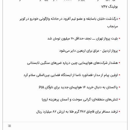
بوئینگ 747
درگذشت خلبان باسابقه و عضو تیم آفرود در حادثه واژگونی خودرو در کویر
مرنجاب
بلیت پرواز تهران ــ نجف حداقل ۲۰ میلیون تومان شد
پرواز اردبیل - عراق برای اربعین دایر می‌شود
هشدار شرکت‌های هواپیمایی چین درباره ضررهای سنگین تابستانی
اولین پیام از مدار؛ فضانورد ناسا از ایستگاه فضایی بین‌المللی سلام کرد
پاکستان به دنبال خرید ۱۶ هواپیمای جدید برای ناوگان PIA
تنش‌های منطقه‌ای؛ گرانی سوخت و آسمان پرهزینه اروپا
ترفند مسافر برای قاچاق ۴۸۲ گرم طلا به ارزش ۸۲ میلیارد ریال
افزایش سطح تهدید برای ایرلاین‌های فعال در خاورمیانه