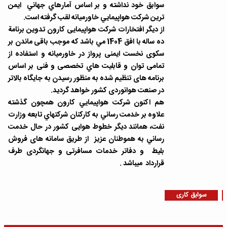
سوابق خود نداشته و بر اساس آمارهاي جهاني ايمن
ترين شركت هواپيمايي خاورميانه لقب گرفته است.
از ديگر افتخارات شركت هواپيمايی كارون تدوين برنامة
ده ساله با افق 1404 مي باشد كه موجب باقی ماندن بر
سكوی نخست ايمنی پرواز در خاورميانه و استفاده از
تمامی توان و قابليت هاي تخصصی و فنی بر اساس
برنامه های تنظيم شده به منظور رسيدن به جايگاه بالاتر
در صنعت هوانوردی كشور خواهد گرديد.
هم اكنون شركت هواپيمايي كارون همچون گذشته
علاوه بر خدمت رساني به كاركنان شركتهاي تابعه وزارت
نفت، همانند ديگر خطوط هوايی كشور در حال خدمت
رساني به هموطنان عزيز از طريق سامانه های فروش
بليط و دفاتر خدمات مسافرتی و جهانگردی طرف
قرارداد ميباشد .
سوابق کاری