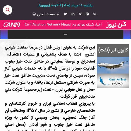
یکشنبه ۱۸ مرداد ۱۴۰۵
|
9 August 2026
نسخه اصلی
اين شركت به عنوان اولين فعال در عرصه صنعت هوايي
کارون ایر (نفت)
كشور، ابتدا با هدف پشتيباني از عمليات اكتشاف،
استخراج و توسعة عملياتي در مناطق نفت خيز جنوب
فعاليت خود را در سال 1305 با نام خدمات هوايي آغاز
نموده، سپس از واحدي تحت مديريت مناطق نفت خيز
به صورت شركتي مستقل ارتقاء يافته و به عنوان شركت
حمل و نقل هوايي ايران – نفت، زير مجموعة شركت ملي
نفت ايران قرار گرفت.
با پيروزي انقلاب اسلامي ايران و خروج كارشناسان و
متخصصان خارجي از كشور در سال 1357 ومتعاقب آن
آغاز جنگ تحميلي، بخش وسيعي از كشور به ويژه
مناطق نفت خيز جنوب و شهر آبادان (محل اصلي