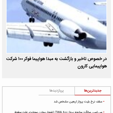
در خصوص تاخیر و بازگشت به مبدا هواپیما فوکر ۱۰۰ شرکت
هواپیمایی کارون
جدیدترین‌ها
پربازدیدها
سقف نرخ بلیت پرواز اربعین مشخص شد
سی‌امین سالگرد سانحه پرواز TWA 800؛ انفجار مخزن سوخت، علت سقوط