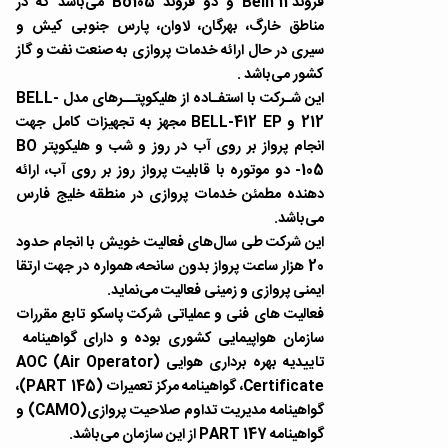
فروندBell212 و دو فروند Bo105 می‌باشد که در
مناطق خارگ، بهرگان، لاوان، پارس جنوبی کیش و
سیری در حال ارائه خدمات پروازی به صنعت نفت و گاز
کشور می‌باشد .
این شـرکت با استفـاده از هلیکوپتــرهای مدل BELL-
212 و BELL-412 EP مجهز به تجهیزات کامل جهت
انجام پرواز بر روی آب در روز و شب و هلیکوپتر BO
-105 دو موتوره با قابلیت پرواز روز بر روی آب، ارائه
دهنده مطمئن خدمات پروازی در منطقه خلیج فارس
می‌باشد.
این شرکت طی سال‌های فعالیت خویش با انجام حدود
20 هزار ساعت پرواز بدون سانحه، همواره در جهت ارتقا
ایمنی پروازی و زمینی فعالیت می‌نماید.
فعالیت های فنی و عملیاتی شرکت پاسکو تابع مقررات
سازمان هواپیمایی کشوری بوده و دارای گواهینامه
تاییدیه بهره برداری هوایی (AOC (Air Operator
Certificate، گواهینامه مرکز تعمیرات (PART 145)،
گواهینامه مدیریت تداوم صلاحیت پروازی(CAMO) و
گواهینامه PART 147 از این سازمان می‌باشد.