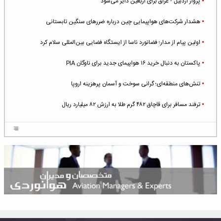
پرواز اردبیل - عراق برای اربعین دایر می‌شود
هشدار شرکت‌های هواپیمایی چین درباره ضررهای سنگین تابستانی
اولین پیام از مدار؛ فضانورد ناسا از ایستگاه فضایی بین‌المللی سلام کرد
پاکستان به دنبال خرید ۱۶ هواپیمای جدید برای ناوگان PIA
تنش‌های منطقه‌ای؛ گرانی سوخت و آسمان پرهزینه اروپا
ترفند مسافر برای قاچاق ۴۸۲ گرم طلا به ارزش ۸۲ میلیارد ریال
افزایش سطح تهدید برای ایرلاین‌های فعال در خاورمیانه
شلوغ‌ترین فرودگاه‌های اروپا در ۲۰۲۵: لندن، استانبول و پاریس
پخش زنده پرواز سیزدهم موشک استارشیپ اسپیس‌ایکس [جمعه ساعت ۰۱:۴۵]
افزایش ۶ میلیارد دلاری هزینه‌ سوخت یونایتد ایرلاینز
هوش مصنوعی وارد تعمیر و بازرسی موتورهای هواپیما شد