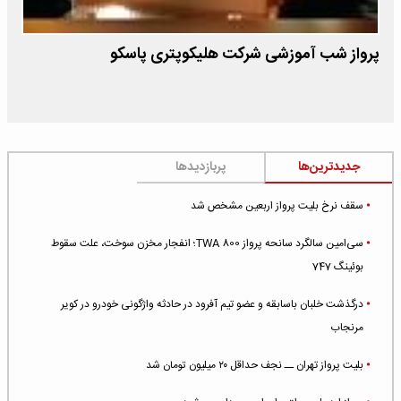
پرواز شب آموزشی شرکت هلیکوپتری پاسکو
جدیدترین‌ها
پربازدیدها
سقف نرخ بلیت پرواز اربعین مشخص شد
سی‌امین سالگرد سانحه پرواز TWA 800؛ انفجار مخزن سوخت، علت سقوط
بوئینگ 747
درگذشت خلبان باسابقه و عضو تیم آفرود در حادثه واژگونی خودرو در کویر
مرنجاب
بلیت پرواز تهران ــ نجف حداقل ۲۰ میلیون تومان شد