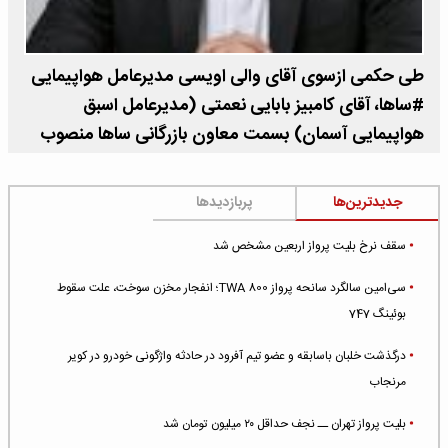
طی حکمی ازسوی آقاى والى اویسی مدیرعامل هواپیمایی
#ساها، آقای کامبیز بابایی نعمتی (مدیرعامل اسبق
هواپیمایی آسمان) بسمت معاون بازرگانی ساها منصوب
گردید.
جدیدترین‌ها
پربازدیدها
سقف نرخ بلیت پرواز اربعین مشخص شد
سی‌امین سالگرد سانحه پرواز TWA 800؛ انفجار مخزن سوخت، علت سقوط
بوئینگ 747
درگذشت خلبان باسابقه و عضو تیم آفرود در حادثه واژگونی خودرو در کویر
مرنجاب
بلیت پرواز تهران ــ نجف حداقل ۲۰ میلیون تومان شد