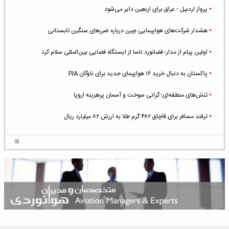
پرواز اردبیل - عراق برای اربعین دایر می‌شود
هشدار شرکت‌های هواپیمایی چین درباره ضررهای سنگین تابستانی
اولین پیام از مدار؛ فضانورد ناسا از ایستگاه فضایی بین‌المللی سلام کرد
پاکستان به دنبال خرید ۱۶ هواپیمای جدید برای ناوگان PIA
تنش‌های منطقه‌ای؛ گرانی سوخت و آسمان پرهزینه اروپا
ترفند مسافر برای قاچاق ۴۸۲ گرم طلا به ارزش ۸۲ میلیارد ریال
افزایش سطح تهدید برای ایرلاین‌های فعال در خاورمیانه
شلوغ‌ترین فرودگاه‌های اروپا در ۲۰۲۵: لندن، استانبول و پاریس
پخش زنده پرواز سیزدهم موشک استارشیپ اسپیس‌ایکس [جمعه ساعت ۰۱:۴۵]
افزایش ۶ میلیارد دلاری هزینه‌ سوخت یونایتد ایرلاینز
هوش مصنوعی وارد تعمیر و بازرسی موتورهای هواپیما شد