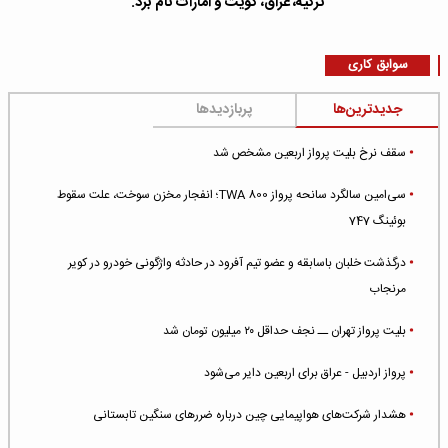
ترکیه، عراق، کویت و امارات نام برد.
سوابق کاری
جدیدترین‌ها
پربازدیدها
سقف نرخ بلیت پرواز اربعین مشخص شد
سی‌امین سالگرد سانحه پرواز TWA 800؛ انفجار مخزن سوخت، علت سقوط
بوئینگ 747
درگذشت خلبان باسابقه و عضو تیم آفرود در حادثه واژگونی خودرو در کویر
مرنجاب
بلیت پرواز تهران ــ نجف حداقل ۲۰ میلیون تومان شد
پرواز اردبیل - عراق برای اربعین دایر می‌شود
هشدار شرکت‌های هواپیمایی چین درباره ضررهای سنگین تابستانی