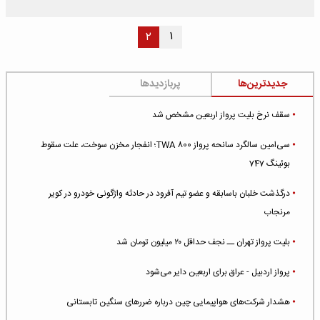
۱
۲
جدیدترین‌ها
پربازدیدها
سقف نرخ بلیت پرواز اربعین مشخص شد
سی‌امین سالگرد سانحه پرواز TWA 800؛ انفجار مخزن سوخت، علت سقوط
بوئینگ 747
درگذشت خلبان باسابقه و عضو تیم آفرود در حادثه واژگونی خودرو در کویر
مرنجاب
بلیت پرواز تهران ــ نجف حداقل ۲۰ میلیون تومان شد
پرواز اردبیل - عراق برای اربعین دایر می‌شود
هشدار شرکت‌های هواپیمایی چین درباره ضررهای سنگین تابستانی