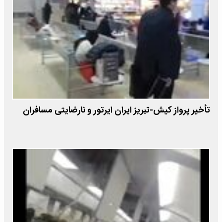
تأخیر پرواز کیش-تبریز ایران ایرتور و نارضایتی مسافران