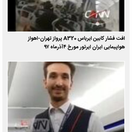
​افت فشار کابین ایرباس A320 پرواز تهران-اهواز
هواپیمایی ایران ایرتور مورخ ۴آذرماه ۹۷