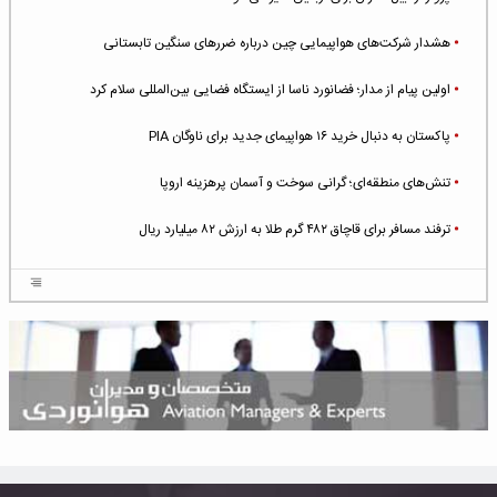
هشدار شرکت‌های هواپیمایی چین درباره ضررهای سنگین تابستانی
اولین پیام از مدار؛ فضانورد ناسا از ایستگاه فضایی بین‌المللی سلام کرد
پاکستان به دنبال خرید ۱۶ هواپیمای جدید برای ناوگان PIA
تنش‌های منطقه‌ای؛ گرانی سوخت و آسمان پرهزینه اروپا
ترفند مسافر برای قاچاق ۴۸۲ گرم طلا به ارزش ۸۲ میلیارد ریال
افزایش سطح تهدید برای ایرلاین‌های فعال در خاورمیانه
شلوغ‌ترین فرودگاه‌های اروپا در ۲۰۲۵: لندن، استانبول و پاریس
پخش زنده پرواز سیزدهم موشک استارشیپ اسپیس‌ایکس [جمعه ساعت ۰۱:۴۵]
افزایش ۶ میلیارد دلاری هزینه‌ سوخت یونایتد ایرلاینز
هوش مصنوعی وارد تعمیر و بازرسی موتورهای هواپیما شد