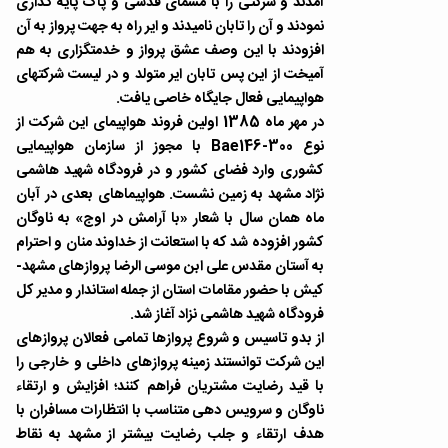
آمدند و شرکتی را با مسمای قدسی و پاک پایه گذاری
نمودند و آن را تابان نامیدند و ایر راه به جهت پرواز به آن
افزودند با این وصف عشق پرواز و خدمتگزاری به هم
آمیخت از این پس تابان ایر متولد و در لیست شرکتهای
هواپیمایی فعال جایگاه خاصی یافت.
در مهر ماه 1385 اولین فروند هواپیمای این شرکت از
نوع Bae146-300 با مجوز از سازمان هواپیمایی
کشوری وارد فضای کشور و در فرودگاه شهید هاشمی
نژاد مشهد به زمین نشست. هواپیماهای بعدی در آبان
ماه همان سال با شعار «با آرامش در اوج» به ناوگان
کشور افزوده شد که با استعانت از خداوند منان و احترام
به آستان مقدس علی ابن موسی الرضا پروازهای مشهد-
کیش با حضور مقامات استان از جمله استاندار و مدیر کل
فرودگاه شهید هاشمی نزاد آغاز شد.
از بدو تاسیس و شروع پروازها تمامی فعالان پروازهای
این شرکت توانستند زمینه پروازهای داخلی و خارجی را
با قید رضایت مشتریان فراهم کنند؛ افزایش و ارتقاء
ناوگان و سرویس دهی متناسب با انتظارات مسافران با
هدف ارتقاء و جلب رضایت بیشتر از مشهد به نقاط