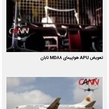
تعویض APU هواپیمای MD88 تابان