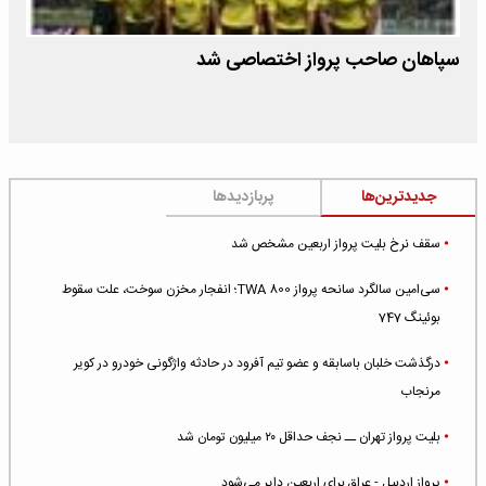
سپاهان صاحب پرواز اختصاصی شد
جدیدترین‌ها
پربازدیدها
سقف نرخ بلیت پرواز اربعین مشخص شد
سی‌امین سالگرد سانحه پرواز TWA 800؛ انفجار مخزن سوخت، علت سقوط
بوئینگ 747
درگذشت خلبان باسابقه و عضو تیم آفرود در حادثه واژگونی خودرو در کویر
مرنجاب
بلیت پرواز تهران ــ نجف حداقل ۲۰ میلیون تومان شد
پرواز اردبیل - عراق برای اربعین دایر می‌شود