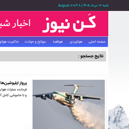
شنبه ۱۷ مرداد ۱۴۰۵
|
8 August 2026
صفحه اصلی
هوانوردی
هوافضا
سوانح و حوادث
حاکمیت هوانو
نتایج جستجو :
پرواز ایلیوشین‌ه
فرمانده عملیات هوا
و تا خاموشی کامل آ