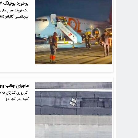
برخورد بوئینگ ۷۳۷ مکس گول ایرلاینز با خودرو فرودگاهی وسط باند
بین‌المللی گالیائو (GIG) شهر…
ماجرای جالب وجود
اگر روزی گذرتان به ف
کنید. در آنجا دو…