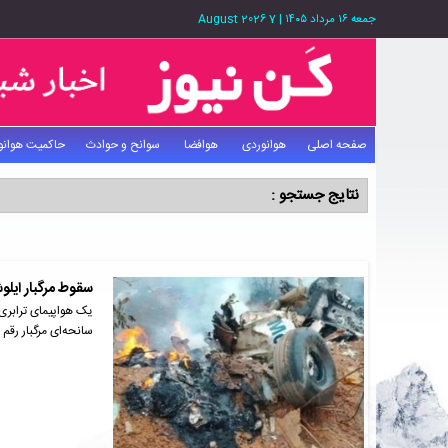
جمعه ۱۶ مرداد ۱۴۰۵
|
7 August 2026
صفحه اصلی
هوانوردی
هوافضا
سوانح و حوادث
حاکمیت هوانو
نتایج جستجو :
سقوط مرگبار ایلوشین۷۶ در 
سانحه‌ای مرگبار رقم 