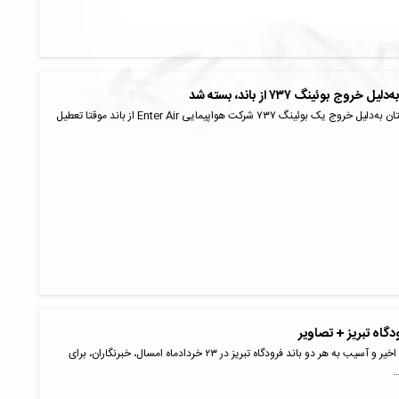
روج بوئینگ ۷۳۷ از باند، بسته شد
فرودگاه کراکوف لهستان به‌دلیل خروج یک بوئینگ ۷۳۷ شرکت هواپیمایی Enter Air از باند موقتا تعطیل
دگاه تبریز + تصاویر
به دنبال درگیری‌های اخیر و آسیب به هر دو باند فرودگاه تبریز در ۲۳ خردادماه امسال، خبرنگاران، برای
…