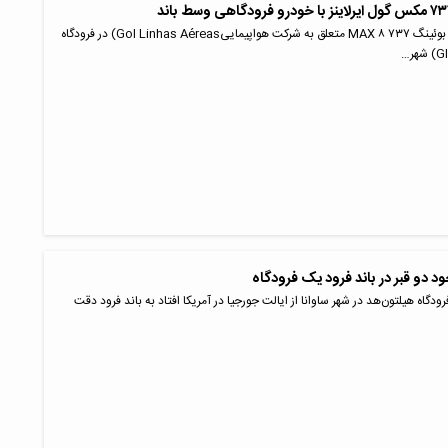
یک فروند هواپیمای بوئینگ ۷۳۷ MAX ۸ متعلق به شرکت هواپیماییGol Linhas Aéreas) در فرودگاه
 دو قبر در باند فرود یک فرودگاه
رودگاه هیلتون‌هد در شهر ساوانا از ایالت جورجیا در آمریکا افتاد به باند فرود دقت