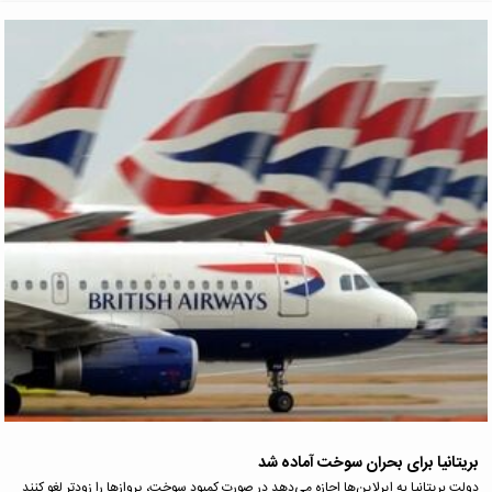
بریتانیا برای بحران سوخت آماده شد
دولت بریتانیا به ایرلاین‌ها اجازه می‌دهد در صورت کمبود سوخت، پروازها را زودتر لغو کنند