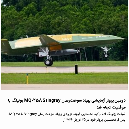
دومین پرواز آزمایشی پهپاد سوخت‌رسان MQ-25A Stingray بوئینگ با
موفقیت انجام شد
شرکت بوئینگ اعلام کرد نخستین فروند تولیدی پهپاد سوخت‌رسان MQ-25A Stingray،
پس از نخستین پرواز خود در ۲۵ آوریل ۲۰۲۶ از…