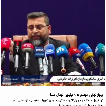
پرواز تهران-بوشهر ۹.۵ میلیون تومان شد!
کن نیوز| به اعتقاد یاسر رایگانی، سخنگوی سازمان تعزیرات حکومتی، آزادسازی نرخ
بلیت_هواپیما اکنون در برخی مسیرها، به…