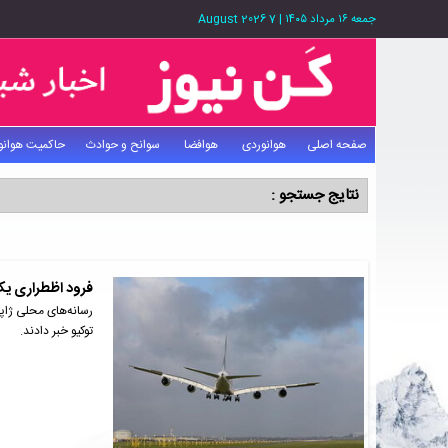
جمعه ۱۶ مرداد ۱۴۰۵
|
7 August 2026
صفحه اصلی
هوانوردی
هوافضا
سوانح و حوادث
حاکمیت هوانو
نتایج جستجو :
فرود اظطراری یک
رسانه‌های محلی ژاپن
توکیو خبر دادند.