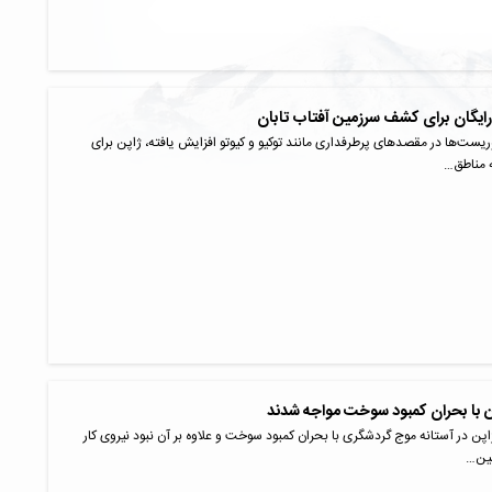
رایگان برای کشف سرزمین آفتاب تابان
وریست‌ها در مقصدهای پرطرفداری مانند توکیو و کیوتو افزایش یافته، ژاپن برای
 مناطق…
ن با بحران کمبود سوخت مواجه شدند
اپن در آستانه موج گردشگری با بحران کمبود سوخت و علاوه بر آن نبود نیروی کار
مین…