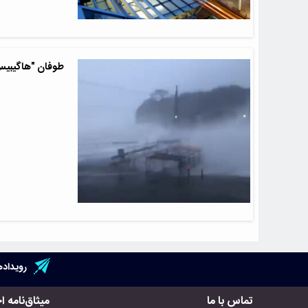
طوفان "هاگیبیس"
رویداده
تماس با ما
میثاق‌نامه ا