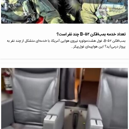
تعداد خدمه بمب‌افکن B-۵۲ چند نفر است؟
بمب‌افکن B-۵۲، غول هشت‌موتوره نیروی هوایی آمریکا، با خدمه‌ای متشکل از چند نفر به
پرواز درمی‌آید؟ این هواپیمای غول‌پیکر…