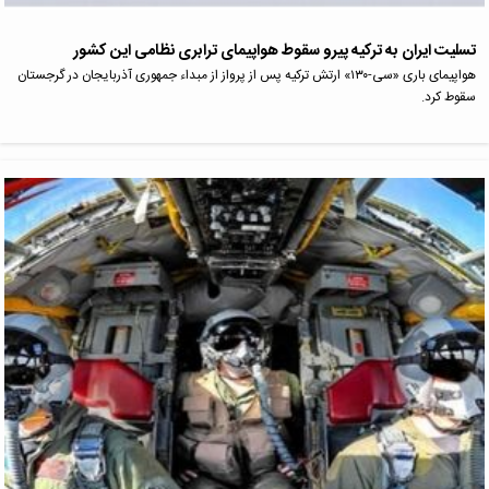
تسلیت ایران به ترکیه پیرو سقوط هواپیمای ترابری نظامی این کشور
هواپیمای باری «سی-۱۳۰» ارتش ترکیه پس از پرواز از مبداء جمهوری آذربایجان در گرجستان
سقوط کرد.