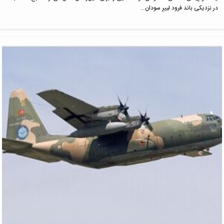
در نزدیکی باند فرود لییرِ سودان…