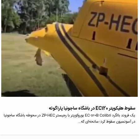
سقوط هلیکوپتر EC120 در باشگاه ساجونیا پاراگوئه
یک فروند بالگرد EC‑120B Colibri یوروکوپتر با رجیستر ZP‑HEC در محوطه باشگاه ساجونیا
در آسونسیون سقوط کرد؛ سانحه‌ای که…