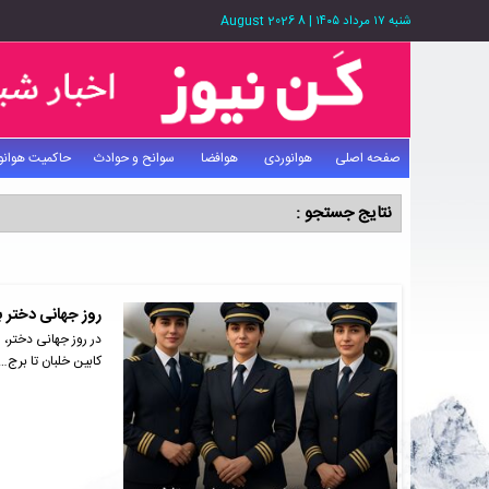
شنبه ۱۷ مرداد ۱۴۰۵
|
8 August 2026
صفحه اصلی
هوانوردی
هوافضا
سوانح و حوادث
حاکمیت هوانو
نتایج جستجو :
روز جهانی دختر ب
در روز جهانی دختر، ا
کابین خلبان تا برج…