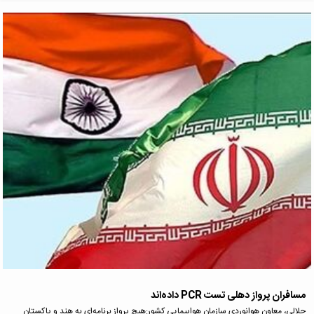
مسافران پرواز دهلی تست PCR داده‌اند
جلالی، معاون هوانوردی سازمان هواپیمایی کشور:هیچ پرواز برنامه‌ای به هند و پاکستان