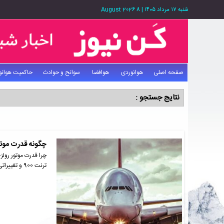
شنبه ۱۷ مرداد ۱۴۰۵
|
8 August 2026
صفحه اصلی
هوانوردی
هوافضا
سوانح و حوادث
حاکمیت هوانو
نتایج جستجو :
چگونه قدرت موتور
چرا قدرت موتور رول
ترنت 900 و تغییراتی که به…