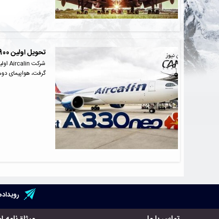
تحویل اولین A330-900 شرکت Aircalin
گرفت، هواپیمای دوم 
رویداده