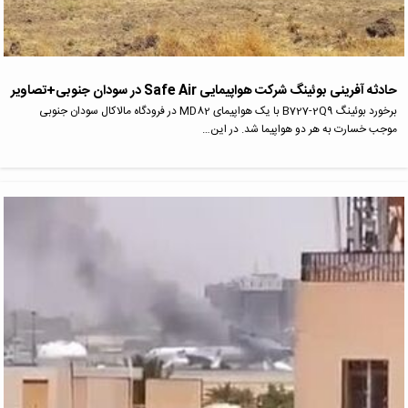
حادثه آفرینی بوئینگ شرکت هواپیمایی Safe Air در سودان جنوبی+تصاویر
برخورد بوئینگ B727-2Q9 با یک هواپیمای MD82 در فرودگاه مالاکال سودان جنوبی
موجب خسارت به هر دو هواپیما شد. در این…