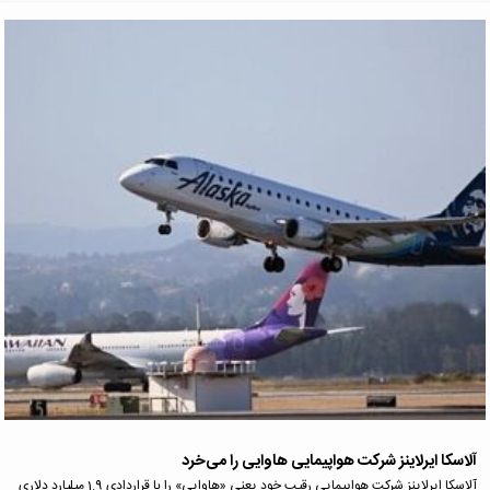
آلاسکا ایرلاینز شرکت هواپیمایی هاوایی را می‌خرد
آلاسکا ایرلاینز شرکت هواپیمایی رقیب خود یعنی «هاوایی» را با قراردادی 1.9 میلیارد دلاری