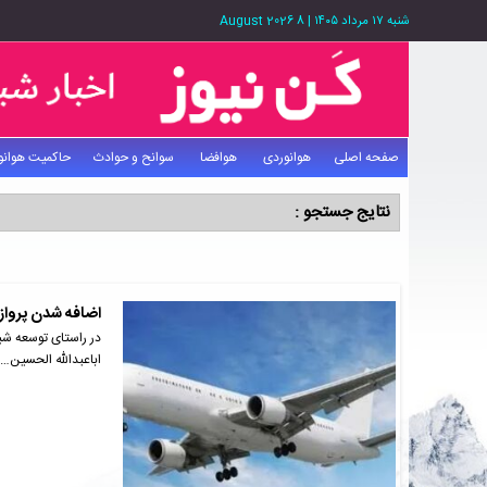
شنبه ۱۷ مرداد ۱۴۰۵
|
8 August 2026
صفحه اصلی
هوانوردی
هوافضا
سوانح و حوادث
حاکمیت هوانو
نتایج جستجو :
اضافه شدن پرواز
در راستای توسعه شبک
اباعبدالله الحسین…