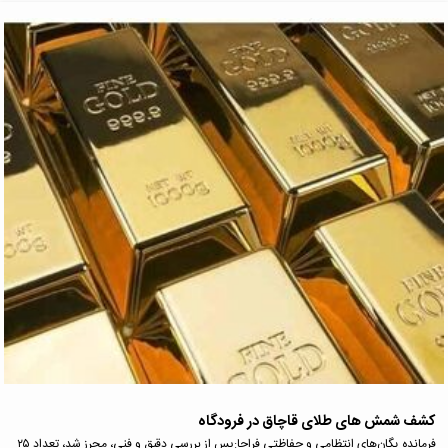
کشف شمش های طلای قاچاق در فرودگاه
فرمانده یگان‌های انتظامی و حفاظتی فراجا:پس از بررسی دقیق و فنی، محرز شد، تعداد ۲۵