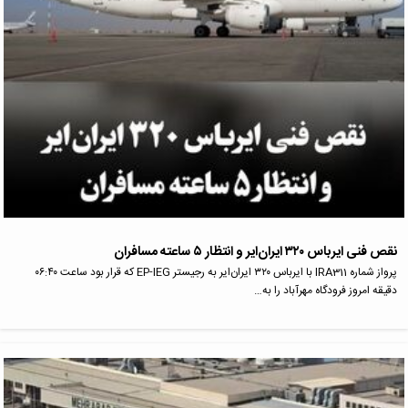
نقص فنی ایرباس ۳۲۰ ایران‌ایر و انتظار ۵ ساعته مسافران
پرواز شماره IRA311 با ایرباس ۳۲۰ ایران‌ایر به رجیستر EP-IEG که قرار بود ساعت ۰۶:۴۰
دقیقه امروز فرودگاه مهرآباد را به…